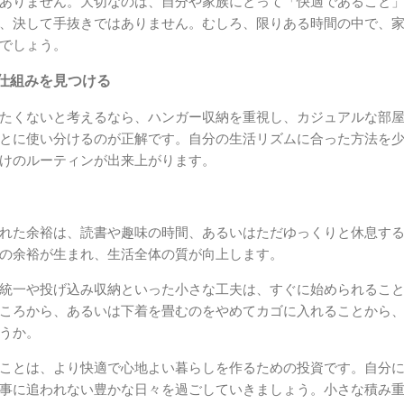
ありません。大切なのは、自分や家族にとって「快適であること
、決して手抜きではありません。むしろ、限りある時間の中で、
でしょう。
仕組みを見つける
たくないと考えるなら、ハンガー収納を重視し、カジュアルな部
とに使い分けるのが正解です。自分の生活リズムに合った方法を
けのルーティンが出来上がります。
れた余裕は、読書や趣味の時間、あるいはただゆっくりと休息す
の余裕が生まれ、生活全体の質が向上します。
統一や投げ込み収納といった小さな工夫は、すぐに始められるこ
ころから、あるいは下着を畳むのをやめてカゴに入れることから
うか。
ことは、より快適で心地よい暮らしを作るための投資です。自分
事に追われない豊かな日々を過ごしていきましょう。小さな積み