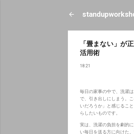
standupworksh
「畳まない」が正
活用術
18:21
毎日の家事の中で、洗濯は
で、引き出しにしまう。こ
いだろうか」と感じること
らしたいものです。
実は、洗濯の負担を劇的に
い毎日を送る方に向けた、