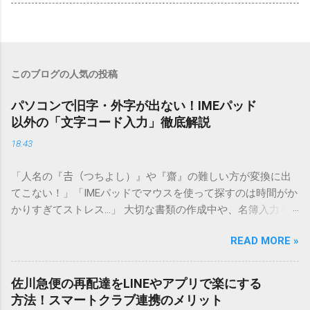
このブログの人気の投稿
パソコンで旧字・外字が出ない！IMEパッド
以外の「文字コード入力」徹底解説
18:43
「人名の『𠮷（つちよし）』や『齋』の難しい方が変換に出
てこない！」「IMEパッドでマウスを使って探すのは時間がか
かりすぎてストレス…」 大切な書類の作成中や、名簿入力を
しているときに、お目当ての漢字がサッと出てこないと焦っ
READ MORE »
てしまいますよね。多くの人が「IMEパッド（手書き入力）」
を使いますが、実はマウスで一画ずつ書くのは非効率です
し、似た漢字が多すぎて結局見つからないことも少なくあり
佐川急便の再配達をLINEやアプリで楽にする
ません。 そこで今回は、IMEパッドを使わずに、特定のコー
方法！スマートクラブ連携のメリット
ドを打ち込むだけで一瞬で旧字や外字、特殊記号を呼び出す