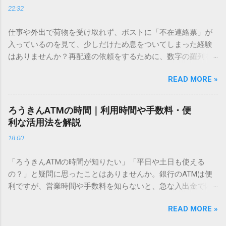
22:32
「文字コード入力」のテクニックを詳しく解説します。 この
方法をマスターすれば、もう難しい漢字の入力で手を止める
仕事や外出で荷物を受け取れず、ポストに「不在連絡票」が
必要はありません。 1. なぜ「変換」しても旧字・外字が出て
入っているのを見て、少しだけため息をついてしまった経験
こないのか？ そもそも、なぜ普通の変換で出てこない漢字が
はありませんか？再配達の依頼をするために、数字の羅列を
あるのでしょうか。その理由は、パソコンが文字を認識する
電話で打ち込んだり、ドライバーさんの手を煩わせてしまう
仕組みにあります。 日本のパソコンで一般的に使われる漢字
READ MORE »
ことに申し訳なさを感じたりすることもあるかもしれませ
は、JIS規格（日本産業規格）によって「第1水準」「第2水
ん。 「もっとスムーズに、自分のタイミングで受け取りた
準」といった形で整理されています。しかし、人名や地名に
い」 「わざわざ電話をかけずに、スマホ一つで完結させた
使われる非常に古い漢字（旧字）や、特定の組織だけで作ら
ろうきんATMの時間｜利用時間や手数料・便
い」 そんな願いを叶えてくれるのが、佐川急便の会員制サー
れた「外字」は、この一般的な変換リストに含まれていない
利な活用法を解説
ビス「スマートクラブ」と、LINEや公式アプリの連携です。
ことが多いのです。 そこで登場するのが「Unicode（ユニコ
18:00
これらを活用するだけで、再配達のストレスは驚くほど軽く
ード）」や「JISコード」といった 文字コード です。パソコ
なります。この記事では、忙しい毎日をサポートする便利な
ン上のすべての文字には、いわば「住所」のような番号が割
「ろうきんATMの時間が知りたい」「平日や土日も使える
受け取り術と、連携による具体的なメリットを徹底解説しま
り振られています。変換候補に出ない文字でも、この住所
の？」と疑問に思ったことはありませんか。銀行のATMは便
す。 佐川急便の再配達が劇的に変わる「スマートクラブ」と
（コード）を直接指定すれば、確実に呼び出すことができる
利ですが、営業時間や手数料を知らないと、急な入出金で困
は？ まず押さえておきたいのが、佐川急便の個人向け無料会
のです。 2. Windows標準機能！文字コードで漢字を出す「16
ることもあります。この記事では、 ろうきん（労働金庫）の
員サービス「スマートクラブ」です。これは、荷物の配送状
進数入力」 最も汎用性が高く、特別なソフトも不要なのが
READ MORE »
ATM営業時間や利用の注意点、便利な活用法 を詳しく解説し
況をリアルタイムで管理するための基盤となるサービスで
「Unicode」を直接入力する方法です。Wordやメモ帳など、
ます。 1. ろうきんATMの基本営業時間 ろうきんATMは、利用