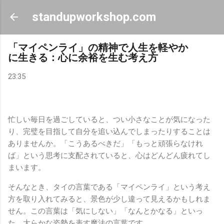
スキップしてメイン コンテンツに移動
standupworkshop.com
「マイペンライ」の精神で人生を軽やか
に生きる：心に余裕を生む考え方
23:35
忙しい毎日を過ごしていると、つい小さなことが気になった
り、完璧を目指して自分を追い込んでしまったりすることは
ありませんか。「こうあるべきだ」「もっと頑張らなけれ
ば」という思考に支配されていると、心はどんどん疲れてし
まいます。
そんなとき、タイの言葉である「マイペンライ」という考え
方を取り入れてみると、景色が少し違って見えるかもしれま
せん。この言葉は「気にしない」「なんとかなる」といっ
た、大らかな姿勢を表す魔法の言葉です。