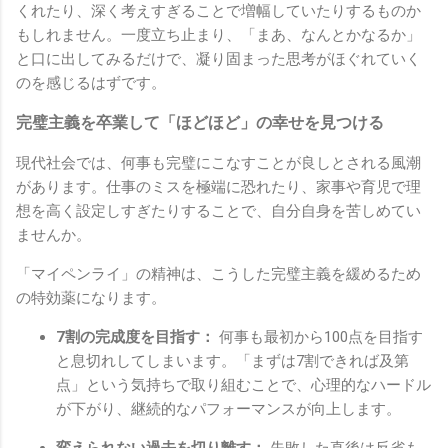
くれたり、深く考えすぎることで増幅していたりするものか
もしれません。一度立ち止まり、「まあ、なんとかなるか」
と口に出してみるだけで、凝り固まった思考がほぐれていく
のを感じるはずです。
完璧主義を卒業して「ほどほど」の幸せを見つける
現代社会では、何事も完璧にこなすことが良しとされる風潮
があります。仕事のミスを極端に恐れたり、家事や育児で理
想を高く設定しすぎたりすることで、自分自身を苦しめてい
ませんか。
「マイペンライ」の精神は、こうした完璧主義を緩めるため
の特効薬になります。
7割の完成度を目指す：
何事も最初から100点を目指す
と息切れしてしまいます。「まずは7割できれば及第
点」という気持ちで取り組むことで、心理的なハードル
が下がり、継続的なパフォーマンスが向上します。
変えられない過去を切り離す：
失敗した直後は反省も