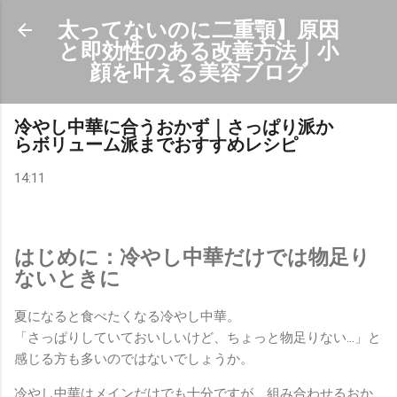
スキップしてメイン コンテンツに移動
太ってないのに二重顎】原因
と即効性のある改善方法｜小
顔を叶える美容ブログ
冷やし中華に合うおかず｜さっぱり派か
らボリューム派までおすすめレシピ
14:11
はじめに：冷やし中華だけでは物足り
ないときに
夏になると食べたくなる冷やし中華。
「さっぱりしていておいしいけど、ちょっと物足りない…」と
感じる方も多いのではないでしょうか。
冷やし中華はメインだけでも十分ですが、組み合わせるおか