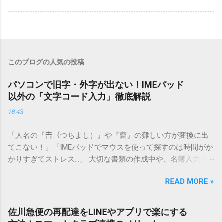
このブログの人気の投稿
パソコンで旧字・外字が出ない！IMEパッド
以外の「文字コード入力」徹底解説
18:43
「人名の『𠮷（つちよし）』や『齋』の難しい方が変換に出
てこない！」「IMEパッドでマウスを使って探すのは時間がか
かりすぎてストレス…」 大切な書類の作成中や、名簿入力を
しているときに、お目当ての漢字がサッと出てこないと焦っ
READ MORE »
てしまいますよね。多くの人が「IMEパッド（手書き入力）」
を使いますが、実はマウスで一画ずつ書くのは非効率です
し、似た漢字が多すぎて結局見つからないことも少なくあり
佐川急便の再配達をLINEやアプリで楽にする
ません。 そこで今回は、IMEパッドを使わずに、特定のコー