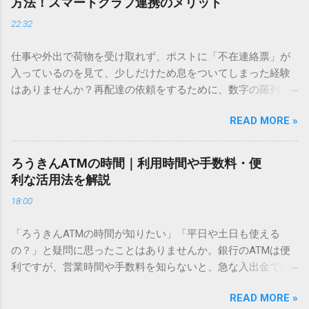
方法！スマートクラブ連携のメリット
ドを打ち込むだけで一瞬で旧字や外字、特殊記号を呼び出す
22:32
「文字コード入力」のテクニックを詳しく解説します。 この
方法をマスターすれば、もう難しい漢字の入力で手を止める
仕事や外出で荷物を受け取れず、ポストに「不在連絡票」が
必要はありません。 1. なぜ「変換」しても旧字・外字が出て
入っているのを見て、少しだけため息をついてしまった経験
こないのか？ そもそも、なぜ普通の変換で出てこない漢字が
はありませんか？再配達の依頼をするために、数字の羅列を
あるのでしょうか。その理由は、パソコンが文字を認識する
電話で打ち込んだり、ドライバーさんの手を煩わせてしまう
仕組みにあります。 日本のパソコンで一般的に使われる漢字
READ MORE »
ことに申し訳なさを感じたりすることもあるかもしれませ
は、JIS規格（日本産業規格）によって「第1水準」「第2水
ん。 「もっとスムーズに、自分のタイミングで受け取りた
準」といった形で整理されています。しかし、人名や地名に
い」 「わざわざ電話をかけずに、スマホ一つで完結させた
使われる非常に古い漢字（旧字）や、特定の組織だけで作ら
ろうきんATMの時間｜利用時間や手数料・便
い」 そんな願いを叶えてくれるのが、佐川急便の会員制サー
れた「外字」は、この一般的な変換リストに含まれていない
利な活用法を解説
ビス「スマートクラブ」と、LINEや公式アプリの連携です。
ことが多いのです。 そこで登場するのが「Unicode（ユニコ
18:00
これらを活用するだけで、再配達のストレスは驚くほど軽く
ード）」や「JISコード」といった 文字コード です。パソコ
なります。この記事では、忙しい毎日をサポートする便利な
ン上のすべての文字には、いわば「住所」のような番号が割
「ろうきんATMの時間が知りたい」「平日や土日も使える
受け取り術と、連携による具体的なメリットを徹底解説しま
り振られています。変換候補に出ない文字でも、この住所
の？」と疑問に思ったことはありませんか。銀行のATMは便
す。 佐川急便の再配達が劇的に変わる「スマートクラブ」と
（コード）を直接指定すれば、確実に呼び出すことができる
利ですが、営業時間や手数料を知らないと、急な入出金で困
は？ まず押さえておきたいのが、佐川急便の個人向け無料会
のです。 2. Windows標準機能！文字コードで漢字を出す「16
ることもあります。この記事では、 ろうきん（労働金庫）の
員サービス「スマートクラブ」です。これは、荷物の配送状
進数入力」 最も汎用性が高く、特別なソフトも不要なのが
READ MORE »
ATM営業時間や利用の注意点、便利な活用法 を詳しく解説し
況をリアルタイムで管理するための基盤となるサービスで