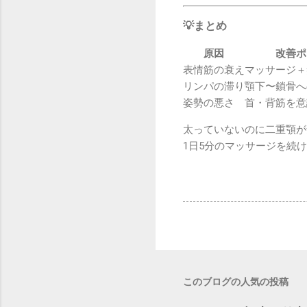
💡まとめ
原因
改善ポ
表情筋の衰え
マッサージ＋
リンパの滞り
顎下〜鎖骨へ
姿勢の悪さ
首・背筋を意
太っていないのに二重顎が
1日5分のマッサージを続
このブログの人気の投稿