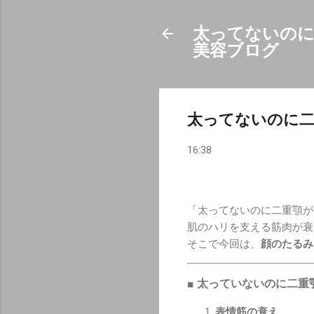
太ってないのに
美容ブログ
太ってないのに
16:38
「太ってないのに二重顎が
肌のハリを支える筋肉が衰
そこで今回は、
顔のたるみ
■ 太っていないのに二重
表情筋の衰え