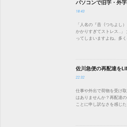
パソコンで旧字・外字
18:43
「人名の『𠮷（つちよし
かかりすぎてストレス…」
ってしまいますよね。多く
すし、似た漢字が多すぎて
ードを打ち込むだけで一瞬
この方法をマスターすれば
が出てこないのか？ そも
佐川急便の再配達をL
認識する仕組みにあります
22:32
準」「第2水準」といった
織だけで作られた「外字」
仕事や外出で荷物を受け取
「Unicode（ユニコー
はありませんか？再配達の
所」のような番号が割り振
ことに申し訳なさを感じた
び出すことができるのです。
い」 「わざわざ電話をか
ソフトも不要なのが「Uni
ビス「スマートクラブ」と
できます。 具体的な手順（U
なります。この記事では、
角」にする（※重要）。 **「