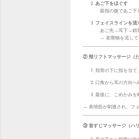
あご下をほぐす
親指の腹であご下を
フェイスラインを流
あご先→耳下→鎖骨
→ 老廃物を流して
② 頬リフトマッサージ（
頬骨の下に指を当て
口角から耳の方向へ
最後に、こめかみを
→ 表情筋が刺激され、フ
③ 首すじマッサージ（ハリ