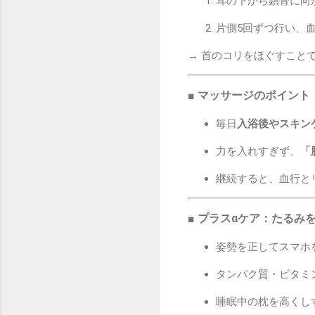
耳の下から鎖骨に向
片側5回ずつ行い、
→ 首のコリをほぐすこと
■ マッサージのポイント
毎日
入浴後やスキン
力を入れすぎず、
「
継続すると、血行と
■ プラスαケア：たるみ
姿勢を正してスマホ
タンパク質・ビタミ
睡眠中の枕を高くし