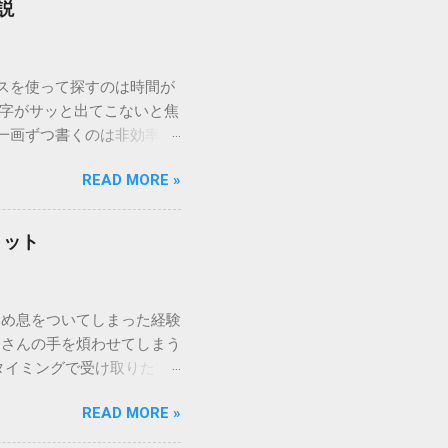
説
ウスを使って探すのは時間が
漢字がサッと出てこないと焦
一画ずつ書くのは非効率で
パッドを使わずに、特定のコ
READ MORE »
ックを詳しく解説します。
「変換」しても旧字・外字
理由は、パソコンが文字を
リット
規格）によって「第1水
漢字（旧字）や、特定の組
 そこで登場するのが
ため息をついてしまった経験
ての文字には、いわば「住
ーさんの手を煩わせてしまう
を直接指定すれば、確実に呼
タイミングで受け取りた
」 最も汎用性が高く、特別な
が、佐川急便の会員制サー
owsアプリケーションで使用
READ MORE »
達のストレスは驚くほど軽く
を把握する。 入力モードを「半
的なメリットを徹底解説しま
がら[X]キー**を押す。 入