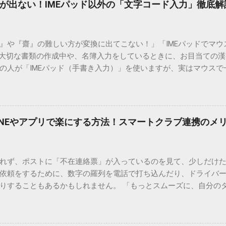
が出ない！IMEパッド以外の「文字コード入力」徹底解
）』や『齋』の難しい方が変換に出てこない！」「IMEパッドでマ
 大切な書類の作成中や、名簿入力をしているときに、お目当ての
の人が「IMEパッド（手書き入力）」を使いますが、実はマウスで
結局見つからないことも少なくありません。 そこで今回は、IME
で旧字や外字、特殊記号を呼び出す「文字コード入力」のテクニ
、もう難しい漢字の入力で手を止める必要はありません。 1. なぜ
そも、なぜ普通の変換で出てこない漢字があるのでしょうか。その
INEやアプリで楽にする方法！スマートクラブ連携のメ
。 日本のパソコンで一般的に使われる漢字は、JIS規格（日本産業
形で整理されています。しかし、人名や地名に使われる非常に古い
は、この一般的な変換リストに含まれていないことが多いのです。
れず、ポストに「不在連絡票」が入っているのを見て、少しだけ
ド）」や「JISコード」といった 文字コード です。パソコン上のすべ
依頼をするために、数字の羅列を電話で打ち込んだり、ドライバ
られています。変換候補に出ない文字でも、この住所（コード）
りすることもあるかもしれません。 「もっとスムーズに、自分の
 2. Windows標準機能！文字コードで漢字を出す「16進数入力
けずに、スマホ一つで完結させたい」 そんな願いを叶えてくれるの
code」を直接入力する方法です。Wordやメモ帳など、多くのWind
、LINEや公式アプリの連携です。これらを活用するだけで、再配
nicode入力） 入力したい文字の「Unicode（例：20BB7）」
忙しい毎日をサポートする便利な受け取り術と、連携による具体
20BB7」**と入力する。 直後にキーボードの**[Alt]キーを押しな