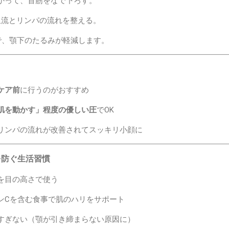
かって、首筋をなで下ろす。
血流とリンパの流れを整える。
で、顎下のたるみが軽減します。
ケア前
に行うのがおすすめ
肌を動かす」程度の優しい圧
でOK
リンパの流れが改善されてスッキリ小顔に
を防ぐ生活習慣
を目の高さで使う
ンCを含む食事で肌のハリをサポート
すぎない（顎が引き締まらない原因に）