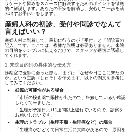
リケートな悩みをスムーズに解決するためのポイントを徹底
的に解説します。あなたの不安を解消し、安心して一歩を踏
み出すお手伝いをします。
産婦人科の初診、受付や問診でなんて
言えばいい？
産婦人科に到着して、最初に行うのが「受付」と「問診票の
記入」です。ここでは、複雑な説明は必要ありません。来院
の目的をシンプルに伝えるだけで、スタッフが適切に誘導し
てくれます。
1. 来院目的別の具体的な伝え方
診察室で医師に会った際も、まずは「なぜ今日ここに来たの
か」という主訴（しゅそ）を伝えます。以下の例文を参考に
してみてください。
妊娠の可能性がある場合
「市販の検査薬で陽性が出たので、妊娠しているか確認
したくて来ました」
「生理が予定日より1週間以上遅れているので、診察を
お願いしたいです」
生理のトラブル（生理不順・生理痛など）の場合
「生理痛がひどくて日常生活に支障があるので、原因を