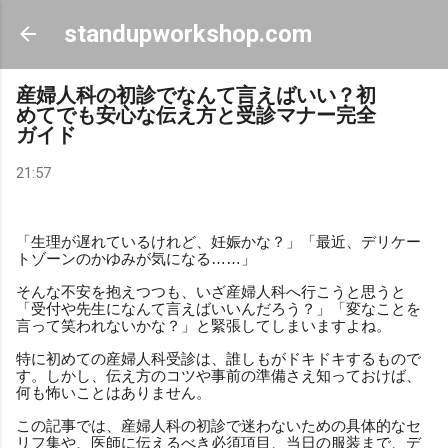
スキップしてメイン コンテンツに移動
standupworkshop.com
産婦人科の初診でなんて言えばいい？初
めてでも安心な伝え方と受診マナー完全
ガイド
21:57
「生理が遅れているけれど、妊娠かな？」「最近、デリケー
トゾーンのかゆみが気になる……」
そんな不安を抱えつつも、いざ産婦人科へ行こうと思うと
「受付や先生になんて言えばいいんだろう？」「変なことを
言って笑われないかな？」と緊張してしまいますよね。
特に初めての産婦人科受診は、誰しもがドキドキするもので
す。しかし、伝え方のコツや事前の準備さえ知っておけば、
何も怖いことはありません。
この記事では、産婦人科の初診で迷わないための具体的なセ
リフ集や、医師に伝えるべき必須項目、当日の服装まで、デ