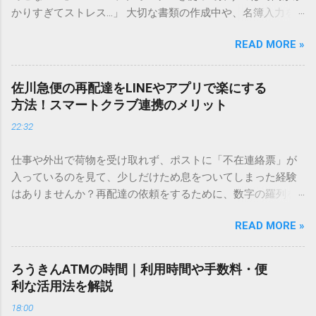
かりすぎてストレス…」 大切な書類の作成中や、名簿入力を
しているときに、お目当ての漢字がサッと出てこないと焦っ
READ MORE »
てしまいますよね。多くの人が「IMEパッド（手書き入力）」
を使いますが、実はマウスで一画ずつ書くのは非効率です
し、似た漢字が多すぎて結局見つからないことも少なくあり
佐川急便の再配達をLINEやアプリで楽にする
ません。 そこで今回は、IMEパッドを使わずに、特定のコー
方法！スマートクラブ連携のメリット
ドを打ち込むだけで一瞬で旧字や外字、特殊記号を呼び出す
22:32
「文字コード入力」のテクニックを詳しく解説します。 この
方法をマスターすれば、もう難しい漢字の入力で手を止める
仕事や外出で荷物を受け取れず、ポストに「不在連絡票」が
必要はありません。 1. なぜ「変換」しても旧字・外字が出て
入っているのを見て、少しだけため息をついてしまった経験
こないのか？ そもそも、なぜ普通の変換で出てこない漢字が
はありませんか？再配達の依頼をするために、数字の羅列を
あるのでしょうか。その理由は、パソコンが文字を認識する
電話で打ち込んだり、ドライバーさんの手を煩わせてしまう
仕組みにあります。 日本のパソコンで一般的に使われる漢字
READ MORE »
ことに申し訳なさを感じたりすることもあるかもしれませ
は、JIS規格（日本産業規格）によって「第1水準」「第2水
ん。 「もっとスムーズに、自分のタイミングで受け取りた
準」といった形で整理されています。しかし、人名や地名に
い」 「わざわざ電話をかけずに、スマホ一つで完結させた
使われる非常に古い漢字（旧字）や、特定の組織だけで作ら
ろうきんATMの時間｜利用時間や手数料・便
い」 そんな願いを叶えてくれるのが、佐川急便の会員制サー
れた「外字」は、この一般的な変換リストに含まれていない
利な活用法を解説
ビス「スマートクラブ」と、LINEや公式アプリの連携です。
ことが多いのです。 そこで登場するのが「Unicode（ユニコ
18:00
これらを活用するだけで、再配達のストレスは驚くほど軽く