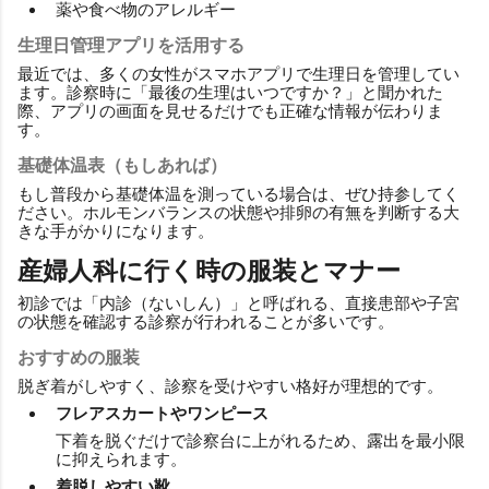
薬や食べ物のアレルギー
生理日管理アプリを活用する
最近では、多くの女性がスマホアプリで生理日を管理してい
ます。診察時に「最後の生理はいつですか？」と聞かれた
際、アプリの画面を見せるだけでも正確な情報が伝わりま
す。
基礎体温表（もしあれば）
もし普段から基礎体温を測っている場合は、ぜひ持参してく
ださい。ホルモンバランスの状態や排卵の有無を判断する大
きな手がかりになります。
産婦人科に行く時の服装とマナー
初診では「内診（ないしん）」と呼ばれる、直接患部や子宮
の状態を確認する診察が行われることが多いです。
おすすめの服装
脱ぎ着がしやすく、診察を受けやすい格好が理想的です。
フレアスカートやワンピース
下着を脱ぐだけで診察台に上がれるため、露出を最小限
に抑えられます。
着脱しやすい靴