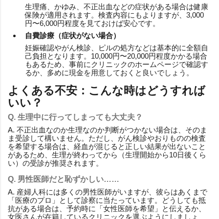
生理痛、かゆみ、不正出血などの症状がある場合は健康
保険が適用されます。検査内容にもよりますが、3,000
円〜6,000円程度を見ておけば安心です。
自費診療（症状がない場合）
妊娠確認やがん検診、ピルの処方などは基本的に全額自
己負担となります。10,000円〜20,000円程度かかる場合
もあるため、事前にクリニックのホームページで確認す
るか、多めに現金を用意しておくと良いでしょう。
よくある不安：こんな時はどうすれば
いい？
Q. 生理中に行ってしまっても大丈夫？
A. 不正出血なのか生理なのか判断がつかない場合は、そのま
ま受診して構いません。ただし、がん検診やおりものの検査
を希望する場合は、経血が混じると正しい結果が出ないこと
があるため、生理が終わってから（生理開始から10日後くら
い）の受診が推奨されます。
Q. 男性医師だと恥ずかしい……
A. 産婦人科には多くの男性医師がいますが、彼らはあくまで
「医療のプロ」として診察に当たっています。どうしても抵
抗がある場合は、予約時に「女性医師を希望」と伝えるか、
女医さんが在籍しているクリニックを選ぶようにしましょ