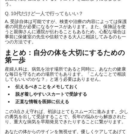
う。
Q. 10代だけど一人で行ってもいい？
A. 受診自体は可能ですが、検査や治療の内容によっては保護
者の同意が必要になるケースがあります。また、保険証を使
うと親御さんに通院が伝わることもあるため、心配な場合は
事前に保健室の先生や信頼できる大人に相談してみるのも一
つの方法です。
まとめ：自分の体を大切にするための
第一歩
産婦人科は、病気を治す場所であると同時に、あなたの健康
な毎日を守るための場所でもあります。「こんなことで相談
してもいいのかな？」と迷う必要はありません。
伝えるべきことをメモしておく
脱ぎ着しやすいスカートで受診する
正直な情報を医師に伝える
この3点さえ守れば、初診はとてもスムーズに進みます。少し
の勇気を出して受診することで、長年の悩みから解放された
り、重大な病気を早期発見できたりすることに繋がります。
あなたの体からのサインを無視せず、優しくケアしてあげて