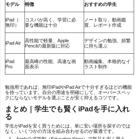
モデル
特徴
おすすめの学生
iPad（
コスパが高く、学習に必
ノート取り、動画鑑
無印）
要な機能は十分
賞、レポート作成
高性能で軽量、Apple
デザインの勉強、頻繁
iPad Air
Pencilの最新版に対応
に持ち運ぶ
iPad
最高峰の性能、高速な画
動画編集、本格的なイ
Pro
面表示
ラスト制作
勉強用であれば、無印iPadやiPad Airで十分すぎるほどの機能
を持っています。自分の用途を明確にして、オーバースペッ
クにならないモデルを選ぶことが安く抑えるコツです。
まとめ｜学生でも賢くiPadを手に入れ
る
学生がiPadを安く買うためには、単に安い場所を探すのでは
なく、いくつかの方法を組み合わせるのが最適です。
Apple公式学割（Education Store）で新品を安く買う