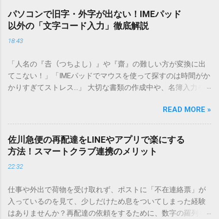
パソコンで旧字・外字が出ない！IMEパッド
以外の「文字コード入力」徹底解説
18:43
「人名の『𠮷（つちよし）』や『齋』の難しい方が変換に出
てこない！」「IMEパッドでマウスを使って探すのは時間がか
かりすぎてストレス…」 大切な書類の作成中や、名簿入力を
しているときに、お目当ての漢字がサッと出てこないと焦っ
READ MORE »
てしまいますよね。多くの人が「IMEパッド（手書き入力）」
を使いますが、実はマウスで一画ずつ書くのは非効率です
し、似た漢字が多すぎて結局見つからないことも少なくあり
佐川急便の再配達をLINEやアプリで楽にする
ません。 そこで今回は、IMEパッドを使わずに、特定のコー
方法！スマートクラブ連携のメリット
ドを打ち込むだけで一瞬で旧字や外字、特殊記号を呼び出す
22:32
「文字コード入力」のテクニックを詳しく解説します。 この
方法をマスターすれば、もう難しい漢字の入力で手を止める
仕事や外出で荷物を受け取れず、ポストに「不在連絡票」が
必要はありません。 1. なぜ「変換」しても旧字・外字が出て
入っているのを見て、少しだけため息をついてしまった経験
こないのか？ そもそも、なぜ普通の変換で出てこない漢字が
はありませんか？再配達の依頼をするために、数字の羅列を
あるのでしょうか。その理由は、パソコンが文字を認識する