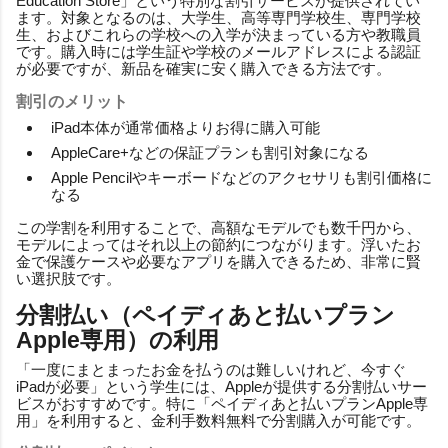
Education Store」という特別な割引サービスが提供されてい
ます。対象となるのは、大学生、高等専門学校生、専門学校
生、およびこれらの学校への入学が決まっている方や教職員
です。購入時には学生証や学校のメールアドレスによる認証
が必要ですが、新品を確実に安く購入できる方法です。
割引のメリット
iPad本体が通常価格よりお得に購入可能
AppleCare+などの保証プランも割引対象になる
Apple Pencilやキーボードなどのアクセサリも割引価格に
なる
この学割を利用することで、高額なモデルでも数千円から、
モデルによってはそれ以上の節約につながります。浮いたお
金で保護ケースや必要なアプリを購入できるため、非常に賢
い選択肢です。
分割払い（ペイディあと払いプラン
Apple専用）の利用
「一度にまとまったお金を払うのは難しいけれど、今すぐ
iPadが必要」という学生には、Appleが提供する分割払いサー
ビスがおすすめです。特に「ペイディあと払いプランApple専
用」を利用すると、金利手数料無料で分割購入が可能です。