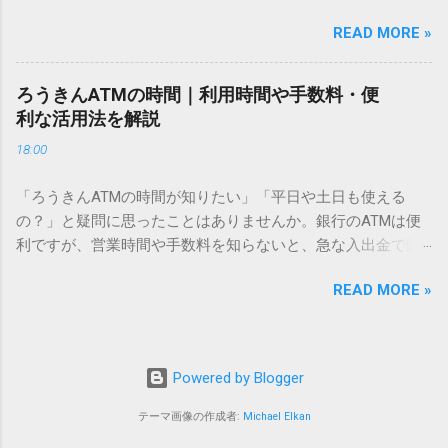
電話で打ち込んだり、ドライバーさんの手を煩わせてしまう
仕組みにあります。 日本のパソコンで一般的に使われる漢字
READ MORE »
ことに申し訳なさを感じたりすることもあるかもしれませ
は、JIS規格（日本産業規格）によって「第1水準」「第2水
ん。 「もっとスムーズに、自分のタイミングで受け取りた
準」といった形で整理されています。しかし、人名や地名に
い」 「わざわざ電話をかけずに、スマホ一つで完結させた
使われる非常に古い漢字（旧字）や、特定の組織だけで作ら
ろうきんATMの時間｜利用時間や手数料・便
い」 そんな願いを叶えてくれるのが、佐川急便の会員制サー
れた「外字」は、この一般的な変換リストに含まれていない
利な活用法を解説
ビス「スマートクラブ」と、LINEや公式アプリの連携です。
ことが多いのです。 そこで登場するのが「Unicode（ユニコ
18:00
これらを活用するだけで、再配達のストレスは驚くほど軽く
ード）」や「JISコード」といった 文字コード です。パソコ
なります。この記事では、忙しい毎日をサポートする便利な
ン上のすべての文字には、いわば「住所」のような番号が割
「ろうきんATMの時間が知りたい」「平日や土日も使える
受け取り術と、連携による具体的なメリットを徹底解説しま
り振られています。変換候補に出ない文字でも、この住所
の？」と疑問に思ったことはありませんか。銀行のATMは便
す。 佐川急便の再配達が劇的に変わる「スマートクラブ」と
（コード）を直接指定すれば、確実に呼び出すことができる
利ですが、営業時間や手数料を知らないと、急な入出金で困
は？ まず押さえておきたいのが、佐川急便の個人向け無料会
のです。 2. Windows標準機能！文字コードで漢字を出す「16
ることもあります。この記事では、 ろうきん（労働金庫）の
員サービス「スマートクラブ」です。これは、荷物の配送状
進数入力」 最も汎用性が高く、特別なソフトも不要なのが
READ MORE »
ATM営業時間や利用の注意点、便利な活用法 を詳しく解説し
況をリアルタイムで管理するための基盤となるサービスで
「Unicode」を直接入力する方法です。Wordやメモ帳など、
ます。 1. ろうきんATMの基本営業時間 ろうきんATMは、利用
す。 以前はウェブサイトを開いてログインする手間がありま
多くのWindowsアプリケーションで使用できます。 具体的な
する場所によって時間が異なりますが、一般的には次の通り
したが、現在はLINEやアプリと紐付けることで、その利便性
手順（Unicode入力） 入力したい文字の「Unicode（例：
です。 1-1. 店舗内ATM 平日：9:00〜17:00 土曜・日曜・祝
が飛躍的に向上しています。登録を済ませておくだけで、荷
Powered by Blogger
20BB7）」を把握する。 入力モードを「半角」にする（※重
日：休止（※一部店舗では土曜日のみ利用可能） 店舗内ATM
物が発送された瞬間に通知が届き、不在になる前にあらかじ
要）。 **「20BB7」**と入力する。 直後にキーボードの**
は、銀行窓口と同じ営業時間で利用でき、 窓口での対応も可
テーマ画像の作成者:
Michael Elkan
め配達時間を変更するといった先回りの対応が可能になりま
[Alt]キーを押しながら[X]キー**を押す。 入力した数字が、一
能 です。 1-2. ローソン・セブン銀行など提携ATM 平日：
す。 LINE連携で「不在連絡票」とおさらばできる理由 日本国