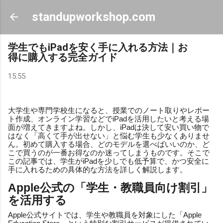
スキップしてメイン コンテンツに移動
standupworkshop.com
学生でもiPadを安く手に入れる方法｜お
得に購入する完全ガイド
15:55
大学生や専門学校生になると、授業でのノート取りやレポー
ト作成、オンライン学習などでiPadを活用したいと考える場
面が増えてきますよね。しかし、iPadは決して安い買い物で
はなく「高くて手が出せない」と悩む学生も少なくありませ
ん。初めて購入する場合、どのモデルを選べばいいのか、ど
こで買うのが一番お得なのか迷ってしまうものです。そこで
この記事では、学生がiPadを少しでも低予算で、かつ安全に
手に入れるための具体的な方法を詳しく解説します。
Apple公式の「学生・教職員向け割引」
を活用する
Apple公式サイトでは、学生や教職員を対象にした「Apple