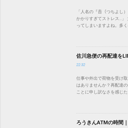
「人名の『𠮷（つちよし
かかりすぎてストレス…」
ってしまいますよね。多く
すし、似た漢字が多すぎて
ードを打ち込むだけで一瞬
この方法をマスターすれば
が出てこないのか？ そも
佐川急便の再配達をL
認識する仕組みにあります
22:32
準」「第2水準」といった
織だけで作られた「外字」
仕事や外出で荷物を受け取
「Unicode（ユニコー
はありませんか？再配達の
所」のような番号が割り振
ことに申し訳なさを感じた
び出すことができるのです。
い」 「わざわざ電話をか
ソフトも不要なのが「Uni
ビス「スマートクラブ」と
できます。 具体的な手順（U
なります。この記事では、
角」にする（※重要）。 **「
す。 佐川急便の再配達が
力した数字が、一瞬で対応する
ろうきんATMの時間
会員サービス「スマートク