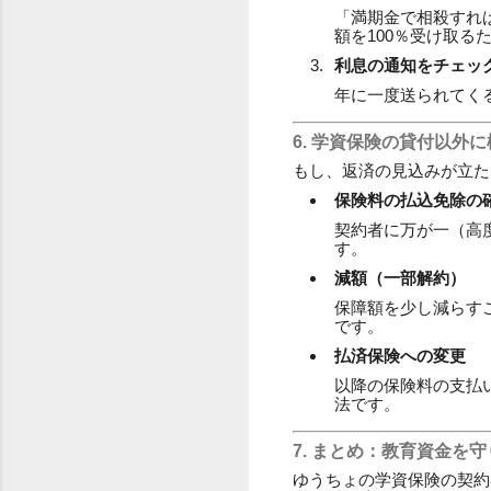
「満期金で相殺すれ
額を100％受け取る
利息の通知をチェッ
年に一度送られてく
6. 学資保険の貸付以外
もし、返済の見込みが立た
保険料の払込免除の
契約者に万が一（高
す。
減額（一部解約）
保障額を少し減らす
です。
払済保険への変更
以降の保険料の支払
法です。
7. まとめ：教育資金を
ゆうちょの学資保険の契約