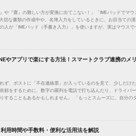
）』や『齋』の難しい方が変換に出てこない！」「IMEパッドでマ
 大切な書類の作成中や、名簿入力をしているときに、お目当ての
の人が「IMEパッド（手書き入力）」を使いますが、実はマウスで
結局見つからないことも少なくありません。 そこで今回は、IME
で旧字や外字、特殊記号を呼び出す「文字コード入力」のテクニ
、もう難しい漢字の入力で手を止める必要はありません。 1. なぜ
そも、なぜ普通の変換で出てこない漢字があるのでしょうか。その
INEやアプリで楽にする方法！スマートクラブ連携のメ
。 日本のパソコンで一般的に使われる漢字は、JIS規格（日本産業
形で整理されています。しかし、人名や地名に使われる非常に古い
は、この一般的な変換リストに含まれていないことが多いのです。
れず、ポストに「不在連絡票」が入っているのを見て、少しだけ
ド）」や「JISコード」といった 文字コード です。パソコン上のすべ
依頼をするために、数字の羅列を電話で打ち込んだり、ドライバ
られています。変換候補に出ない文字でも、この住所（コード）
りすることもあるかもしれません。 「もっとスムーズに、自分の
 2. Windows標準機能！文字コードで漢字を出す「16進数入力
けずに、スマホ一つで完結させたい」 そんな願いを叶えてくれるの
code」を直接入力する方法です。Wordやメモ帳など、多くのWind
、LINEや公式アプリの連携です。これらを活用するだけで、再配
nicode入力） 入力したい文字の「Unicode（例：20BB7）」
忙しい毎日をサポートする便利な受け取り術と、連携による具体
20BB7」**と入力する。 直後にキーボードの**[Alt]キーを押しな
劇的に変わる「スマートクラブ」とは？ まず押さえておきたいのが
漢字（例：𠮷）に変換されます。 注記： この方法は、特にMicros
｜利用時間や手数料・便利な活用法を解説
ラブ」です。これは、荷物の配送状況をリアルタイムで管理する