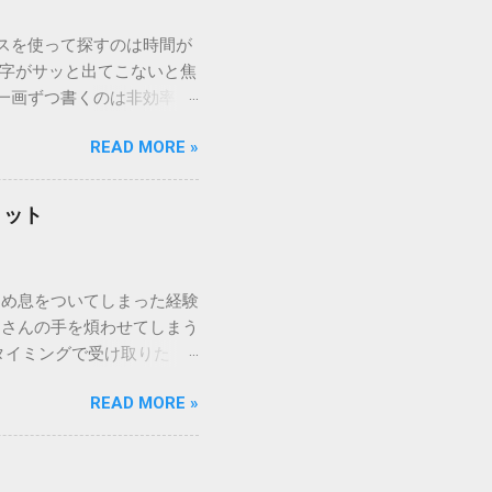
ウスを使って探すのは時間が
漢字がサッと出てこないと焦
一画ずつ書くのは非効率で
パッドを使わずに、特定のコ
READ MORE »
ックを詳しく解説します。
「変換」しても旧字・外字
理由は、パソコンが文字を
リット
規格）によって「第1水
漢字（旧字）や、特定の組
 そこで登場するのが
ため息をついてしまった経験
ての文字には、いわば「住
ーさんの手を煩わせてしまう
を直接指定すれば、確実に呼
タイミングで受け取りた
」 最も汎用性が高く、特別な
が、佐川急便の会員制サー
owsアプリケーションで使用
READ MORE »
達のストレスは驚くほど軽く
を把握する。 入力モードを「半
的なメリットを徹底解説しま
がら[X]キー**を押す。 入
、佐川急便の個人向け無料
oft Wordで非常に強力
ための基盤となるサービスで