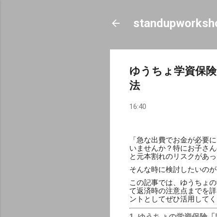
standupworksh
ゆうちょ学資保険
法
16:40
「急な出費でお金が必要に
いませんか？特にお子さん
と元本割れのリスクがあっ
そんな時に検討したいのが
この記事では、ゆうちょの
て返済時の注意点までを詳
ントとしてぜひ活用してく
1. ゆうちょの学資保険