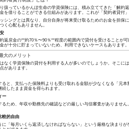
り扱っているかんぽ生命の学資保険には、積み立ててきた「解約
金を借りることができる仕組みがあります。これが「契約者貸付
ッシングとは異なり、自分自身が将来受け取るためのお金を担保
つく心配もありません。
安
返戻金の**約70％〜90％**程度の範囲内で貸付を受けることが
金が十分に貯まっていないため、利用できないケースもあります
る最大のメリット
はなく学資保険の貸付を利用する人が多いのでしょうか。そこに
点があります。
すると、支払った保険料よりも受け取れる金額が少なくなる「元本
継続したまま資金を得られます。
ィー
するため、年収や勤務先の確認などの厳しい与信審査がありません
。
比較的自由
うに「毎月いくら返済しなければならない」という厳格な決まりが