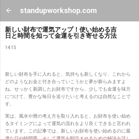
スキップしてメイン コンテンツに移動
standupworkshop.com
新しい財布で運気アップ！使い始める吉
日と時間を知って金運を引き寄せる方法
14:15
新しい財布を手に入れると、気持ちも新しくなり、これから
どのようなお金と付き合っていこうかと夢が膨らみますよ
ね。せっかく新調したお財布ですから、少しでも金運を味方
につけて、豊かな毎日を送りたいと考えるのは自然なことで
す。
実は、風水や暦の考え方を取り入れると、お財布を使い始め
るタイミングによって運気の流れをより良くできると言われ
ています。この記事では、新しいお財布を使い始めるのに最
適な日や時間帯、そして運気を馴染ませるための秘訣を詳し