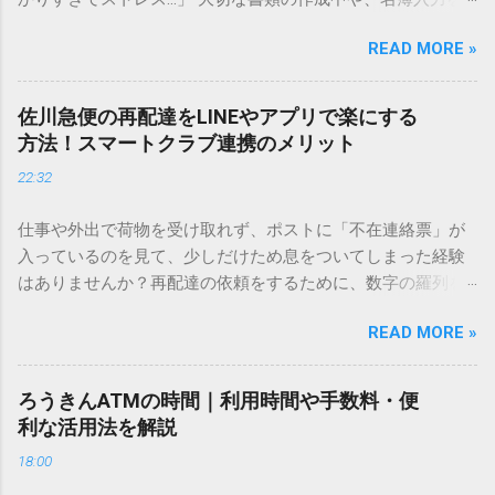
しているときに、お目当ての漢字がサッと出てこないと焦っ
READ MORE »
てしまいますよね。多くの人が「IMEパッド（手書き入力）」
を使いますが、実はマウスで一画ずつ書くのは非効率です
し、似た漢字が多すぎて結局見つからないことも少なくあり
佐川急便の再配達をLINEやアプリで楽にする
ません。 そこで今回は、IMEパッドを使わずに、特定のコー
方法！スマートクラブ連携のメリット
ドを打ち込むだけで一瞬で旧字や外字、特殊記号を呼び出す
22:32
「文字コード入力」のテクニックを詳しく解説します。 この
方法をマスターすれば、もう難しい漢字の入力で手を止める
仕事や外出で荷物を受け取れず、ポストに「不在連絡票」が
必要はありません。 1. なぜ「変換」しても旧字・外字が出て
入っているのを見て、少しだけため息をついてしまった経験
こないのか？ そもそも、なぜ普通の変換で出てこない漢字が
はありませんか？再配達の依頼をするために、数字の羅列を
あるのでしょうか。その理由は、パソコンが文字を認識する
電話で打ち込んだり、ドライバーさんの手を煩わせてしまう
仕組みにあります。 日本のパソコンで一般的に使われる漢字
READ MORE »
ことに申し訳なさを感じたりすることもあるかもしれませ
は、JIS規格（日本産業規格）によって「第1水準」「第2水
ん。 「もっとスムーズに、自分のタイミングで受け取りた
準」といった形で整理されています。しかし、人名や地名に
い」 「わざわざ電話をかけずに、スマホ一つで完結させた
使われる非常に古い漢字（旧字）や、特定の組織だけで作ら
ろうきんATMの時間｜利用時間や手数料・便
い」 そんな願いを叶えてくれるのが、佐川急便の会員制サー
れた「外字」は、この一般的な変換リストに含まれていない
利な活用法を解説
ビス「スマートクラブ」と、LINEや公式アプリの連携です。
ことが多いのです。 そこで登場するのが「Unicode（ユニコ
18:00
これらを活用するだけで、再配達のストレスは驚くほど軽く
ード）」や「JISコード」といった 文字コード です。パソコ
なります。この記事では、忙しい毎日をサポートする便利な