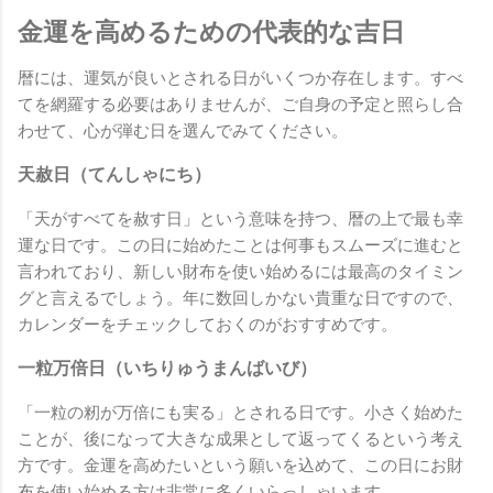
金運を高めるための代表的な吉日
暦には、運気が良いとされる日がいくつか存在します。すべ
てを網羅する必要はありませんが、ご自身の予定と照らし合
わせて、心が弾む日を選んでみてください。
天赦日（てんしゃにち）
「天がすべてを赦す日」という意味を持つ、暦の上で最も幸
運な日です。この日に始めたことは何事もスムーズに進むと
言われており、新しい財布を使い始めるには最高のタイミン
グと言えるでしょう。年に数回しかない貴重な日ですので、
カレンダーをチェックしておくのがおすすめです。
一粒万倍日（いちりゅうまんばいび）
「一粒の籾が万倍にも実る」とされる日です。小さく始めた
ことが、後になって大きな成果として返ってくるという考え
方です。金運を高めたいという願いを込めて、この日にお財
布を使い始める方は非常に多くいらっしゃいます。