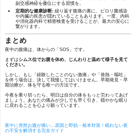
副交感神経を優位にする習慣を。
定期的な健康診断:
繰り返す腹痛の裏に、ピロリ菌感染
や内臓の疾患が隠れていることもあります。一度、内科
や消化器内科で精密検査を受けることが、最大の安心に
繋がります。
まとめ
夜中の腹痛は、体からの「SOS」です。
まずは
シムス位でお腹を休め、じんわりと温めて様子を見て
ください。
しかし、もし「経験したことのない激痛」や「発熱・嘔吐」
を伴う場合は、決して我慢してはいけません。早期発見・早
期治療が、体を守る唯一の方法です。
今夜を乗り切ったら、明日は自分の体をもっと労わってあげ
ましょう。あなたの痛みが少しでも早く引き、穏やかな眠り
に戻れることを心より願っています。
夜中に突然お腹が痛い…原因と即効・根本対策！眠れない夜
の不安を解消する完全ガイド