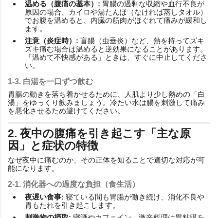
温める（腹痛の基本）:
胃腸の過剰な収縮や血行不良が
原因の場合、カイロや湯たんぽ（なければ蒸しタオル）
でお腹を温めると、内臓の筋肉がほぐれて痛みが緩和し
ます。
注意（炎症時）:
盲腸（虫垂炎）など、熱を持ってズキ
ズキ痛む場合は温めると逆効果になることがあります。
「温めて不快感がある」ときは、すぐに中止してくださ
い。
1-3. 白湯を一口ずつ飲む
胃腸の動きを落ち着かせるために、人肌より少し熱めの「白
湯」をゆっくり飲みましょう。冷たい水は腸を刺激して痛み
を悪化させるため避けてください。
2. 夜中の腹痛を引き起こす「主な原
因」と症状の特徴
なぜ夜中に痛むのか、その正体を知ることで適切な対応が可
能になります。
2-1. 消化器への過度な負担（食生活）
夜遅い食事:
寝ている間も胃腸が働き続け、消化不良や
胃もたれを引き起こします。
刺激物の摂取:
寝酒やカフェイン、激辛料理は胃粘膜を