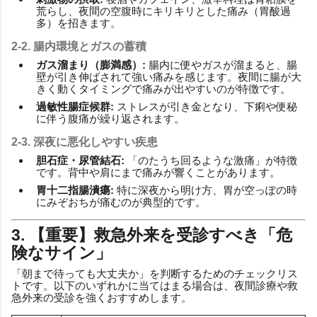
荒らし、夜間の空腹時にキリキリとした痛み（胃酸過
多）を招きます。
2-2. 腸内環境とガスの蓄積
ガス溜まり（膨満感）:
腸内に便やガスが溜まると、腸
壁が引き伸ばされて強い痛みを感じます。夜間に腸が大
きく動くタイミングで痛みが出やすいのが特徴です。
過敏性腸症候群:
ストレスが引き金となり、下痢や便秘
に伴う腹痛が繰り返されます。
2-3. 深夜に悪化しやすい疾患
胆石症・尿管結石:
「のたうち回るような激痛」が特徴
です。背中や肩にまで痛みが響くことがあります。
胃十二指腸潰瘍:
特に深夜から明け方、胃が空っぽの時
にみぞおちが痛むのが典型的です。
3. 【重要】救急外来を受診すべき「危
険なサイン」
「朝まで待っても大丈夫か」を判断するためのチェックリス
トです。以下のいずれかに当てはまる場合は、夜間診療や救
急外来の受診を強くおすすめします。