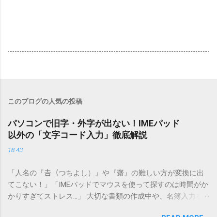
このブログの人気の投稿
パソコンで旧字・外字が出ない！IMEパッド
以外の「文字コード入力」徹底解説
18:43
「人名の『𠮷（つちよし）』や『齋』の難しい方が変換に出
てこない！」「IMEパッドでマウスを使って探すのは時間がか
かりすぎてストレス…」 大切な書類の作成中や、名簿入力を
しているときに、お目当ての漢字がサッと出てこないと焦っ