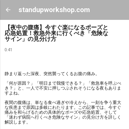
スキップしてメイン コンテンツに移動
standupworkshop.com
【夜中の腹痛】今すぐ楽になるポーズと
応急処置！救急外来に行くべき「危険な
サイン」の見分け方
0:41
静まり返った深夜、突然襲ってくるお腹の痛み。
「何が原因？」「明日まで我慢できる？」「救急車を呼ぶべ
き？」と、一人で不安に押しつぶされそうになる夜もありま
すよね。
夜間の腹痛は、単なる食べ過ぎや冷えから、一刻を争う重大
な疾患まで原因は多岐にわたります。この記事では、今すぐ
痛みを和らげるための具体的なポーズや応急処置、そして
「迷わず病院へ行くべき危険なサイン」の見分け方を詳しく
解説します。