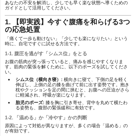
あなたの不安を解消し、少しでも早く楽な状態へ導くための
ガイドとして活用してください。
1. 【即実践】今すぐ腹痛を和らげる3つ
の応急処置
「痛くて一歩も動けない」「少しでも楽になりたい」という
時に、自宅ですぐに試せる方法です。
1-1. 腹圧を逃がす「シムス位」をとる
お腹の筋肉が突っ張っていると、痛みを感じやすくなりま
す。筋肉の緊張を解くために、以下のポーズを試してくださ
い。
シムス位（横向き寝）:
横向きに寝て、下側の足を軽く
伸ばし、上側の足の膝を曲げて前に出す姿勢です。抱き
枕やクッションを足の間に挟むと、お腹への圧迫がさら
に軽減され、呼吸が楽になります。
胎児のポーズ:
膝を胸に引き寄せ、背中を丸めて横たわ
る姿勢も、腹部の緊張緩和に有効です。
1-2. 「温める」か「冷やす」かの判断
原因によって対処が異なりますが、多くの場合「温める」の
が有効です。