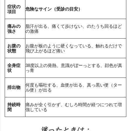
症状の
危険なサイン（受診の目安）
項目
痛みの
脂汗が出る、痛くて歩けない、のたうち回るほど
強さ
の激痛
お腹の
お腹が板のように硬くなっている、触れるだけで
状態
飛び上がるほど痛い
全身症
38度以上の発熱、意識がぼーっとする、顔色が真
状
っ青
何度も嘔吐する、血便が出る、真っ黒い便（ター
排出物
ル便）が出る
持続時
痛みが全く引かず、むしろ時間が経つにつれて増
間
強している
迷ったときは：