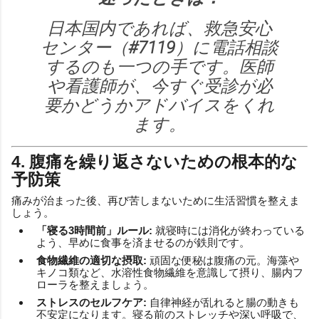
日本国内であれば、救急安心
センター（
#7119
）に電話相談
するのも一つの手です。医師
や看護師が、今すぐ受診が必
要かどうかアドバイスをくれ
ます。
4. 腹痛を繰り返さないための根本的な
予防策
痛みが治まった後、再び苦しまないために生活習慣を整えま
しょう。
「寝る3時間前」ルール:
就寝時には消化が終わっている
よう、早めに食事を済ませるのが鉄則です。
食物繊維の適切な摂取:
頑固な便秘は腹痛の元。海藻や
キノコ類など、水溶性食物繊維を意識して摂り、腸内フ
ローラを整えましょう。
ストレスのセルフケア:
自律神経が乱れると腸の動きも
不安定になります。寝る前のストレッチや深い呼吸で、