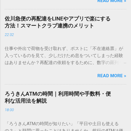
READ MORE »
てしまいますよね。多くの人が「IMEパッド（手書き入力）」
を使いますが、実はマウスで一画ずつ書くのは非効率です
し、似た漢字が多すぎて結局見つからないことも少なくあり
佐川急便の再配達をLINEやアプリで楽にする
ません。 そこで今回は、IMEパッドを使わずに、特定のコー
方法！スマートクラブ連携のメリット
ドを打ち込むだけで一瞬で旧字や外字、特殊記号を呼び出す
22:32
「文字コード入力」のテクニックを詳しく解説します。 この
方法をマスターすれば、もう難しい漢字の入力で手を止める
仕事や外出で荷物を受け取れず、ポストに「不在連絡票」が
必要はありません。 1. なぜ「変換」しても旧字・外字が出て
入っているのを見て、少しだけため息をついてしまった経験
こないのか？ そもそも、なぜ普通の変換で出てこない漢字が
はありませんか？再配達の依頼をするために、数字の羅列を
あるのでしょうか。その理由は、パソコンが文字を認識する
電話で打ち込んだり、ドライバーさんの手を煩わせてしまう
仕組みにあります。 日本のパソコンで一般的に使われる漢字
READ MORE »
ことに申し訳なさを感じたりすることもあるかもしれませ
は、JIS規格（日本産業規格）によって「第1水準」「第2水
ん。 「もっとスムーズに、自分のタイミングで受け取りた
準」といった形で整理されています。しかし、人名や地名に
い」 「わざわざ電話をかけずに、スマホ一つで完結させた
使われる非常に古い漢字（旧字）や、特定の組織だけで作ら
ろうきんATMの時間｜利用時間や手数料・便
い」 そんな願いを叶えてくれるのが、佐川急便の会員制サー
れた「外字」は、この一般的な変換リストに含まれていない
利な活用法を解説
ビス「スマートクラブ」と、LINEや公式アプリの連携です。
ことが多いのです。 そこで登場するのが「Unicode（ユニコ
18:00
これらを活用するだけで、再配達のストレスは驚くほど軽く
ード）」や「JISコード」といった 文字コード です。パソコ
なります。この記事では、忙しい毎日をサポートする便利な
ン上のすべての文字には、いわば「住所」のような番号が割
「ろうきんATMの時間が知りたい」「平日や土日も使える
受け取り術と、連携による具体的なメリットを徹底解説しま
り振られています。変換候補に出ない文字でも、この住所
の？」と疑問に思ったことはありませんか。銀行のATMは便