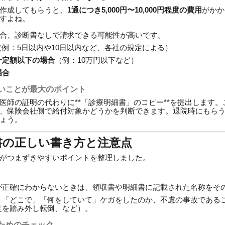
作成してもらうと、
1通につき5,000円〜10,000円程度の費用
がかか
すよね。
合、診断書なしで請求できる可能性が高いです。
（例：5日以内や10日以内など、各社の規定による）
一定額以下の場合
（例：10万円以下など）
場合
いことが最大のポイント
医師の証明の代わりに**「診療明細書」のコピー**を提出します
、保険会社側で給付対象かどうかを判断できます。退院時にもら
ょう。
求書の正しい書き方と注意点
がつまずきやすいポイントを整理しました。
が正確にわからないときは、領収書や明細書に記載された名称をそ
」「どこで」「何をしていて」ケガをしたのか、不慮の事故である
足を踏み外し転倒、など）。
ためのチェック