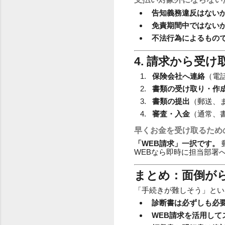
告知義務違反はない
免責期間中ではない
不法行為によるもの
4. 請求から受
保険会社へ連絡
（電
書類の受け取り・作
書類の提出
（郵送、
審査・入金
（通常、
早くお金を受け取るため
「WEB請求」一択です。
WEBなら即時に担当部署
まとめ：面倒が
「手続きが難しそう」とい
診断書は必ずしも必
WEB請求を活用して