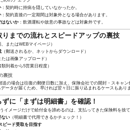
か
：契約時に持病を隠していなかったか。
か
：契約直後の一定期間は対象外となる場合があります。
ではないか
：飲酒運転や故意の事故などは対象外です。
け取りまでの流れとスピードアップの裏技
話、またはWEBマイページ）
成
（郵送されるか、ネットからダウンロード）
または画像アップロード）
書類到着から5営業日程度）
の裏技
郵送の場合は往復の郵便日数に加え、保険会社での開封・スキャン
へデータが届くため、早ければ翌々日に振り込まれるケースもあり
らずに「まずは明細書」を確認！
うイメージだけで給付金を諦めるのは、支払ってきた保険料を捨
要ない
（明細書で代用できるかチェック！）
スピード受取を目指す