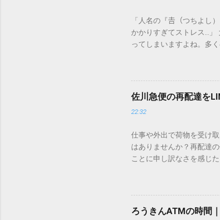
「人名の『𠮷（つちよし
かかりすぎてストレス…」
ってしまいますよね。多く
すし、似た漢字が多すぎて
ードを打ち込むだけで一瞬
この方法をマスターすれば
が出てこないのか？ そも
佐川急便の再配達をL
認識する仕組みにあります
22:32
準」「第2水準」といった
織だけで作られた「外字」
仕事や外出で荷物を受け取
「Unicode（ユニコー
はありませんか？再配達の
所」のような番号が割り振
ことに申し訳なさを感じた
び出すことができるのです。
い」 「わざわざ電話をか
ソフトも不要なのが「Uni
ビス「スマートクラブ」と
できます。 具体的な手順（U
なります。この記事では、
角」にする（※重要）。 **「
す。 佐川急便の再配達が
力した数字が、一瞬で対応する
ろうきんATMの時間
会員サービス「スマートク