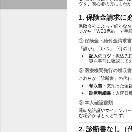
ツを、初心者の方にもわか
1. 保険金請求
保険会社によって細かな名
ジから「WEB完結」で手
① 保険金・給付金請求書
「誰が」「いつ」「何の目
記入のコツ
：振込先
容を事前に確認して
② 医療機関発行の領収
これらが「診断書」の代わ
領収書
：支払った金
診療明細書
：入院日
③ 本人確認書類
運転免許証やマイナンバー
む場合がほとんどです。
2. 診断書なし