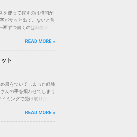
ウスを使って探すのは時間が
漢字がサッと出てこないと焦
一画ずつ書くのは非効率で
パッドを使わずに、特定のコ
READ MORE »
ックを詳しく解説します。
「変換」しても旧字・外字
理由は、パソコンが文字を
リット
規格）によって「第1水
漢字（旧字）や、特定の組
 そこで登場するのが
ため息をついてしまった経験
ての文字には、いわば「住
ーさんの手を煩わせてしまう
を直接指定すれば、確実に呼
タイミングで受け取りた
」 最も汎用性が高く、特別な
が、佐川急便の会員制サー
owsアプリケーションで使用
READ MORE »
達のストレスは驚くほど軽く
を把握する。 入力モードを「半
的なメリットを徹底解説しま
がら[X]キー**を押す。 入
、佐川急便の個人向け無料
oft Wordで非常に強力
ための基盤となるサービスで