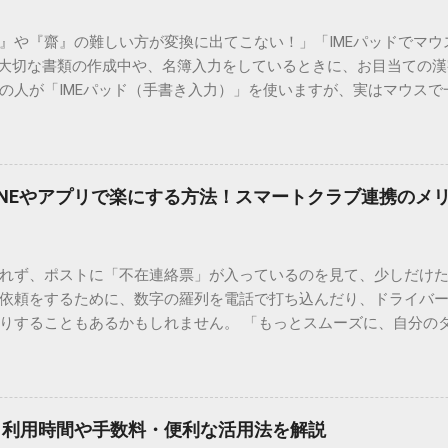
）』や『齋』の難しい方が変換に出てこない！」「IMEパッドでマ
 大切な書類の作成中や、名簿入力をしているときに、お目当ての
の人が「IMEパッド（手書き入力）」を使いますが、実はマウスで
結局見つからないことも少なくありません。 そこで今回は、IME
で旧字や外字、特殊記号を呼び出す「文字コード入力」のテクニ
、もう難しい漢字の入力で手を止める必要はありません。 1. なぜ
そも、なぜ普通の変換で出てこない漢字があるのでしょうか。その
INEやアプリで楽にする方法！スマートクラブ連携のメ
。 日本のパソコンで一般的に使われる漢字は、JIS規格（日本産業
形で整理されています。しかし、人名や地名に使われる非常に古い
は、この一般的な変換リストに含まれていないことが多いのです。
れず、ポストに「不在連絡票」が入っているのを見て、少しだけ
ド）」や「JISコード」といった 文字コード です。パソコン上のすべ
依頼をするために、数字の羅列を電話で打ち込んだり、ドライバ
られています。変換候補に出ない文字でも、この住所（コード）
りすることもあるかもしれません。 「もっとスムーズに、自分の
 2. Windows標準機能！文字コードで漢字を出す「16進数入力
けずに、スマホ一つで完結させたい」 そんな願いを叶えてくれるの
code」を直接入力する方法です。Wordやメモ帳など、多くのWind
、LINEや公式アプリの連携です。これらを活用するだけで、再配
nicode入力） 入力したい文字の「Unicode（例：20BB7）」
忙しい毎日をサポートする便利な受け取り術と、連携による具体
20BB7」**と入力する。 直後にキーボードの**[Alt]キーを押しな
劇的に変わる「スマートクラブ」とは？ まず押さえておきたいのが
漢字（例：𠮷）に変換されます。 注記： この方法は、特にMicros
｜利用時間や手数料・便利な活用法を解説
ラブ」です。これは、荷物の配送状況をリアルタイムで管理する