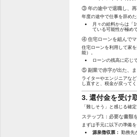
③ 年の途中で退職し、
年度の途中で仕事を辞めた
月々の給料からは「
ている可能性が極め
④ 住宅ローンを組んで
住宅ローンを利用して家を
能）。
ローンの残高に応じ
⑤ 副業で赤字が出た、
ライターやエンジニアなど
し直すと、税金が戻ってく
3. 還付金を受
「難しそう」と感じる確定
ステップ1：必要な書類
まずは手元に以下の準備を
源泉徴収票：
勤務先