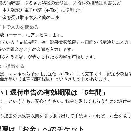
費の領収書、ふるさと納税の受領証、保険料の控除証明書など
：
本人確認と電子申請（e-Tax）に便利です
付金を受け取る本人名義の口座
イトで入力を進める
成コーナー」にアクセスします。
れている「支払金額」や「源泉徴収税額」を画面の指示通りに入力
費や寄附金など）の金額を入力します。
付される金額」が表示されたら内容を確認します。
信・提出する
ば、スマホからそのまま送信（e-Tax）して完了です。郵送や税
金が早い（通常3週間程度）というメリットがあります。
たい！還付申告の有効期限は「5年間」
！」という方もご安心ください。税金を返してもらうための還付
。
も過去の源泉徴収票を引っ張り出して手続きをすれば、お金を取
収票は「お金」へのチケット