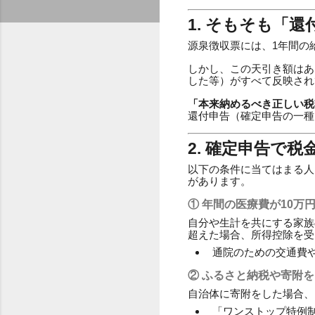
1. そもそも「
源泉徴収票には、1年間の
しかし、この天引き額はあ
した等）がすべて反映され
「本来納めるべき正しい税
還付申告（確定申告の一種
2. 確定申告で
以下の条件に当てはまる人
があります。
① 年間の医療費が10万
自分や生計を共にする家族
超えた場合、所得控除を受
通院のための交通費
② ふるさと納税や寄附
自治体に寄附をした場合、
「ワンストップ特例