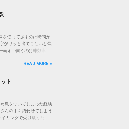
説
ウスを使って探すのは時間が
漢字がサッと出てこないと焦
一画ずつ書くのは非効率で
パッドを使わずに、特定のコ
READ MORE »
ックを詳しく解説します。
「変換」しても旧字・外字
理由は、パソコンが文字を
リット
規格）によって「第1水
漢字（旧字）や、特定の組
 そこで登場するのが
ため息をついてしまった経験
ての文字には、いわば「住
ーさんの手を煩わせてしまう
を直接指定すれば、確実に呼
タイミングで受け取りた
」 最も汎用性が高く、特別な
が、佐川急便の会員制サー
owsアプリケーションで使用