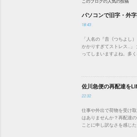
このブログの人気の投稿
パソコンで旧字・外字
18:43
「人名の『𠮷（つちよし
かかりすぎてストレス…」
ってしまいますよね。多く
すし、似た漢字が多すぎて
ードを打ち込むだけで一瞬
この方法をマスターすれば
が出てこないのか？ そも
佐川急便の再配達をL
認識する仕組みにあります
22:32
準」「第2水準」といった
織だけで作られた「外字」
仕事や外出で荷物を受け取
「Unicode（ユニコー
はありませんか？再配達の
所」のような番号が割り振
ことに申し訳なさを感じた
び出すことができるのです。
い」 「わざわざ電話をか
ソフトも不要なのが「Uni