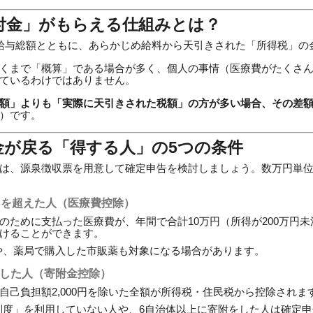
還付金」がもらえる仕組みとは？
給与総額とともに、あらかじめ給料から天引きされた「所得税」の
くまで「概算」である場合が多く、個人の事情（医療費がたくさ
ているわけではありません。
額」よりも「実際に天引きされた税額」の方が多い場合、その差
）です。
税金が戻る「得する人」の5つの条件
は、源泉徴収票を用意して確定申告を検討しましょう。数万円単
円を超えた人（医療費控除）
のために支払った医療費が、年間で合計10万円（所得が200万円未
けることができます。
や、薬局で購入した市販薬も対象になる場合があります。
をした人（寄附金控除）
自己負担額2,000円を除いた全額が所得税・住民税から控除されま
制度」を利用していない人や、6自治体以上に寄附をした人は確定