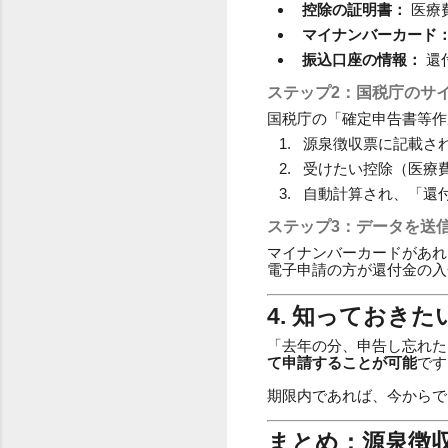
控除の証明書：
医療
マイナンバーカード
振込口座の情報：
還
ステップ2：国税庁のサ
国税庁の「確定申告書等作
源泉徴収票に記載さ
受けたい控除（医療
自動計算され、「還
ステップ3：データを送
マイナンバーカードがあれ
電子申請の方が還付金の入
4. 知っておき
「去年の分、申告し忘れた
て申請することが可能
です
期限内であれば、今からで
まとめ：源泉徴