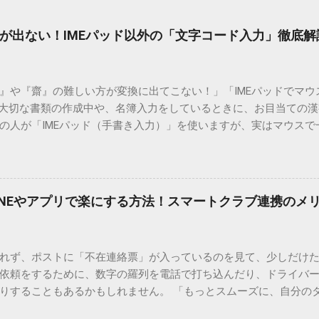
が出ない！IMEパッド以外の「文字コード入力」徹底解
）』や『齋』の難しい方が変換に出てこない！」「IMEパッドでマ
 大切な書類の作成中や、名簿入力をしているときに、お目当ての
の人が「IMEパッド（手書き入力）」を使いますが、実はマウスで
結局見つからないことも少なくありません。 そこで今回は、IME
で旧字や外字、特殊記号を呼び出す「文字コード入力」のテクニ
、もう難しい漢字の入力で手を止める必要はありません。 1. なぜ
そも、なぜ普通の変換で出てこない漢字があるのでしょうか。その
INEやアプリで楽にする方法！スマートクラブ連携のメ
。 日本のパソコンで一般的に使われる漢字は、JIS規格（日本産業
形で整理されています。しかし、人名や地名に使われる非常に古い
は、この一般的な変換リストに含まれていないことが多いのです。
れず、ポストに「不在連絡票」が入っているのを見て、少しだけ
ド）」や「JISコード」といった 文字コード です。パソコン上のすべ
依頼をするために、数字の羅列を電話で打ち込んだり、ドライバ
られています。変換候補に出ない文字でも、この住所（コード）
りすることもあるかもしれません。 「もっとスムーズに、自分の
 2. Windows標準機能！文字コードで漢字を出す「16進数入力
けずに、スマホ一つで完結させたい」 そんな願いを叶えてくれるの
code」を直接入力する方法です。Wordやメモ帳など、多くのWind