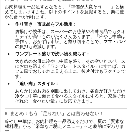
お肉料理を一品足すとなると、「準備が大変そう……」と構
えてしまいますよね。以下のポイントを意識すると、楽に豊
かな食卓が作れます。
作り置き・市販品をフル活用：
唐揚げや餃子は、スーパーのお惣菜や冷凍食品でもクオ
リティが高いものがたくさんあります。「冷やし中華は
手作り、おかずは市販」と割り切ることで、ママ・パパ
の負担も激減します。
ワンプレート盛りで洗い物を減らす：
大きめのお皿に冷やし中華を盛り、その空いたスペース
にお肉を添える「ワンプレートスタイル」にすれば、カ
フェ風でおしゃれに見える上に、後片付けもラクチンで
す。
「追い肉」スタイル：
あらかじめお肉を別皿に出しておき、各自が好きなだけ
冷やし中華に乗せて食べるスタイルにすると、家族それ
ぞれの「食べたい量」に対応できます。
8. まとめ：もう「足りない」とは言わせない！
冷やし中華は、お肉料理を一品添えるだけで、夏の「質素な
麺料理」から「豪華なご馳走メニュー」へと劇的に変わりま
す。