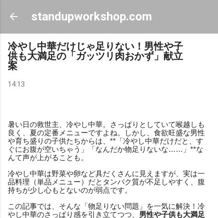
スキップしてメイン コンテンツに移動
standupworkshop.com
冷やし中華だけじゃ足りない！男性や子
供も大満足の「ガッツリ肉おかず」献立
案
14:13
暑い日の救世主、冷やし中華。さっぱりとしていて喉越しも
良く、夏の定番メニューですよね。しかし、食欲旺盛な男性
や育ち盛りの子供たちからは、**「冷やし中華だけだと、す
ぐにお腹が空いちゃう」「なんだか物足りないな……」**な
んて声が上がることも。
冷やし中華は野菜や卵など具だくさんに見えますが、実は一
品料理（単品メニュー）だとタンパク質が不足しやすく、腹
持ちが少し心もとないのが弱点です。
この記事では、そんな「物足りない問題」を一気に解決！冷
やし中華のさっぱり感を引き立てつつ、
男性や子供も大満足