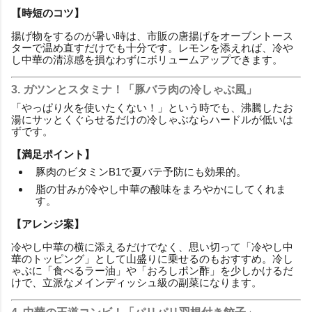
【時短のコツ】
揚げ物をするのが暑い時は、市販の唐揚げをオーブントース
ターで温め直すだけでも十分です。レモンを添えれば、冷や
し中華の清涼感を損なわずにボリュームアップできます。
3. ガツンとスタミナ！「豚バラ肉の冷しゃぶ風」
「やっぱり火を使いたくない！」という時でも、沸騰したお
湯にサッとくぐらせるだけの冷しゃぶならハードルが低いは
ずです。
【満足ポイント】
豚肉のビタミンB1で夏バテ予防にも効果的。
脂の甘みが冷やし中華の酸味をまろやかにしてくれま
す。
【アレンジ案】
冷やし中華の横に添えるだけでなく、思い切って「冷やし中
華のトッピング」として山盛りに乗せるのもおすすめ。冷し
ゃぶに「食べるラー油」や「おろしポン酢」を少しかけるだ
けで、立派なメインディッシュ級の副菜になります。