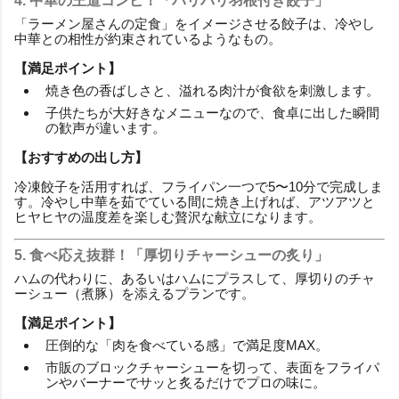
4. 中華の王道コンビ！「パリパリ羽根付き餃子」
「ラーメン屋さんの定食」をイメージさせる餃子は、冷やし
中華との相性が約束されているようなもの。
【満足ポイント】
焼き色の香ばしさと、溢れる肉汁が食欲を刺激します。
子供たちが大好きなメニューなので、食卓に出した瞬間
の歓声が違います。
【おすすめの出し方】
冷凍餃子を活用すれば、フライパン一つで5〜10分で完成しま
す。冷やし中華を茹でている間に焼き上げれば、アツアツと
ヒヤヒヤの温度差を楽しむ贅沢な献立になります。
5. 食べ応え抜群！「厚切りチャーシューの炙り」
ハムの代わりに、あるいはハムにプラスして、厚切りのチャ
ーシュー（煮豚）を添えるプランです。
【満足ポイント】
圧倒的な「肉を食べている感」で満足度MAX。
市販のブロックチャーシューを切って、表面をフライパ
ンやバーナーでサッと炙るだけでプロの味に。