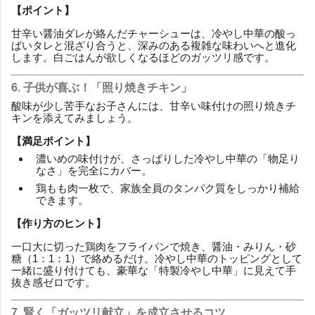
【ポイント】
甘辛い醤油ダレが絡んだチャーシューは、冷やし中華の酸っ
ぱいタレと混ざり合うと、深みのある複雑な味わいへと進化
します。白ごはんが欲しくなるほどのガッツリ感です。
6. 子供が喜ぶ！「照り焼きチキン」
酸味が少し苦手なお子さんには、甘辛い味付けの照り焼きチ
キンを添えてみましょう。
【満足ポイント】
濃いめの味付けが、さっぱりした冷やし中華の「物足り
なさ」を完全にカバー。
鶏もも肉一枚で、家族全員のタンパク質をしっかり補給
できます。
【作り方のヒント】
一口大に切った鶏肉をフライパンで焼き、醤油・みりん・砂
糖（1：1：1）で絡めるだけ。冷やし中華のトッピングとして
一緒に盛り付けても、豪華な「特製冷やし中華」に見えて手
抜き感ゼロです。
7. 賢く「ガッツリ献立」を成立させるコツ