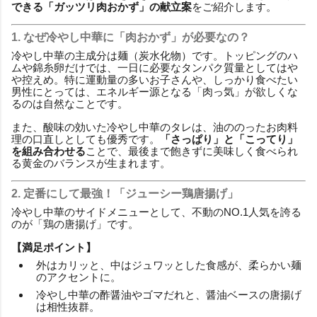
できる「ガッツリ肉おかず」の献立案
をご紹介します。
1. なぜ冷やし中華に「肉おかず」が必要なの？
冷やし中華の主成分は麺（炭水化物）です。トッピングのハ
ムや錦糸卵だけでは、一日に必要なタンパク質量としてはや
や控えめ。特に運動量の多いお子さんや、しっかり食べたい
男性にとっては、エネルギー源となる「肉っ気」が欲しくな
るのは自然なことです。
また、酸味の効いた冷やし中華のタレは、油ののったお肉料
理の口直しとしても優秀です。
「さっぱり」と「こってり」
を組み合わせる
ことで、最後まで飽きずに美味しく食べられ
る黄金のバランスが生まれます。
2. 定番にして最強！「ジューシー鶏唐揚げ」
冷やし中華のサイドメニューとして、不動のNO.1人気を誇る
のが「鶏の唐揚げ」です。
【満足ポイント】
外はカリッと、中はジュワッとした食感が、柔らかい麺
のアクセントに。
冷やし中華の酢醤油やゴマだれと、醤油ベースの唐揚げ
は相性抜群。