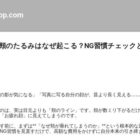
スキップしてメイン コンテンツに移動
op.com
頬のたるみはなぜ起こる？NG習慣チェック
の影が気になる」「写真に写る自分の顔が、昔より長く見える…
のは、実は目元よりも「頬のライン」です。頬が数ミリ下がるだ
「お疲れ顔」に見えてしまうのです。
す前に、まずは**「なぜ頬が垂れてしまうのか」**という根本的
NG習慣を見直すだけで、高額な費用をかけずに自分本来の引き締