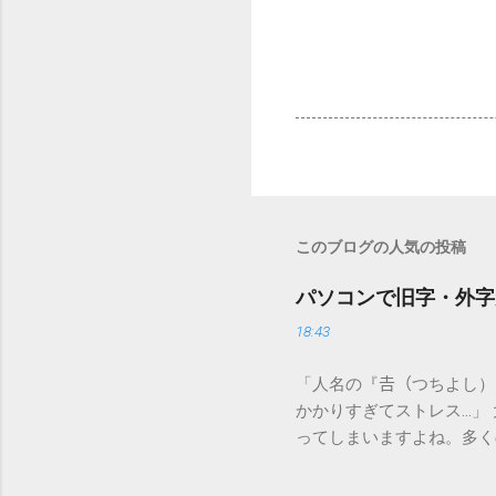
このブログの人気の投稿
パソコンで旧字・外字
18:43
「人名の『𠮷（つちよし
かかりすぎてストレス…」
ってしまいますよね。多く
すし、似た漢字が多すぎて
ードを打ち込むだけで一瞬