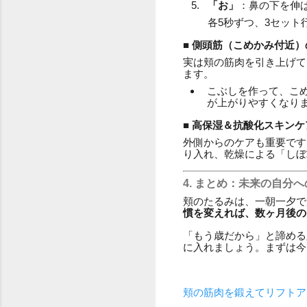
「お」
：鼻の下を伸
各5秒ずつ、3セット
■ 側頭筋（こめかみ付近
実は頬の筋肉を引き上げて
ます。
こぶしを作って、こ
が上がりやすくなり
■ 高保湿＆抗酸化スキンケ
外側からのケアも重要です
り入れ、乾燥による「しぼ
4. まとめ：未来の自分
頬のたるみは、一朝一夕で
慣を変えれば、数ヶ月後の
「もう歳だから」と諦める
に入れましょう。まずは今
頬の筋肉を鍛えてリフトア