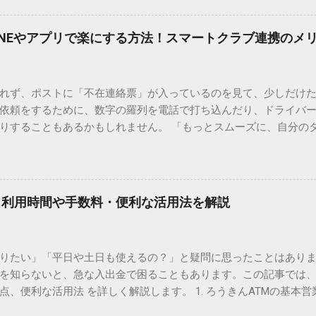
、もう難しい漢字の入力で手を止める必要はありません。 1. なぜ
そも、なぜ普通の変換で出てこない漢字があるのでしょうか。その
INEやアプリで楽にする方法！スマートクラブ連携のメ
。 日本のパソコンで一般的に使われる漢字は、JIS規格（日本産業
形で整理されています。しかし、人名や地名に使われる非常に古い
は、この一般的な変換リストに含まれていないことが多いのです。
れず、ポストに「不在連絡票」が入っているのを見て、少しだけ
ド）」や「JISコード」といった 文字コード です。パソコン上のすべ
依頼をするために、数字の羅列を電話で打ち込んだり、ドライバ
られています。変換候補に出ない文字でも、この住所（コード）
りすることもあるかもしれません。 「もっとスムーズに、自分の
 2. Windows標準機能！文字コードで漢字を出す「16進数入力
けずに、スマホ一つで完結させたい」 そんな願いを叶えてくれるの
code」を直接入力する方法です。Wordやメモ帳など、多くのWind
、LINEや公式アプリの連携です。これらを活用するだけで、再配
nicode入力） 入力したい文字の「Unicode（例：20BB7）」
忙しい毎日をサポートする便利な受け取り術と、連携による具体
20BB7」**と入力する。 直後にキーボードの**[Alt]キーを押しな
劇的に変わる「スマートクラブ」とは？ まず押さえておきたいのが
漢字（例：𠮷）に変換されます。 注記： この方法は、特にMicros
｜利用時間や手数料・便利な活用法を解説
ラブ」です。これは、荷物の配送状況をリアルタイムで管理する
と打ってA...
を開いてログインする手間がありましたが、現在はLINEやアプリと
す。登録を済ませておくだけで、荷物が発送された瞬間に通知が
知りたい」「平日や土日も使えるの？」と疑問に思ったことはありま
いった先回りの対応が可能になります。 LINE連携で「不在連絡票
を知らないと、急な入出金で困ることもあります。この記事では、
るコミュニケーションアプリ「LINE」を佐川急便と連携させると
点、便利な活用法 を詳しく解説します。 1. ろうきんATMの基本営
からワンタップで依頼 不在連絡票に記載されたQRコードを読み取る
りますが、一般的には次の通りです。 1-1. 店舗内ATM 平日：9:0
ントを友だち追加し、スマートクラブのIDを連携させると、配送予定