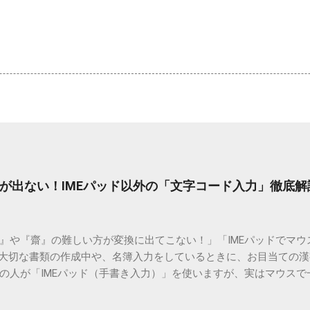
が出ない！IMEパッド以外の「文字コード入力」徹底解
）』や『齋』の難しい方が変換に出てこない！」「IMEパッドでマ
 大切な書類の作成中や、名簿入力をしているときに、お目当ての
の人が「IMEパッド（手書き入力）」を使いますが、実はマウスで
結局見つからないことも少なくありません。 そこで今回は、IME
で旧字や外字、特殊記号を呼び出す「文字コード入力」のテクニ