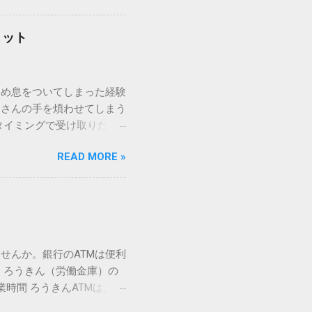
「変換」しても旧字・外字
理由は、パソコンが文字を
リット
規格）によって「第1水
漢字（旧字）や、特定の組
 そこで登場するのが
ため息をついてしまった経験
ての文字には、いわば「住
ーさんの手を煩わせてしまう
を直接指定すれば、確実に呼
タイミングで受け取りた
」 最も汎用性が高く、特別な
が、佐川急便の会員制サー
owsアプリケーションで使用
READ MORE »
達のストレスは驚くほど軽く
を把握する。 入力モードを「半
的なメリットを徹底解説しま
がら[X]キー**を押す。 入
、佐川急便の個人向け無料
oft Wordで非常に強力
ための基盤となるサービスで
紐付けることで、その利便
届き、不在になる前にあらか
せんか。銀行のATMは便利
」とおさらばできる理由 日
 ろうきん（労働金庫）の
、荷物の受け取り体験が一変
業時間 ろうきんATMは、利
手間すら、過去のものになり
0〜17:00 土曜・日曜・祝
や不在通知がトーク画面に直