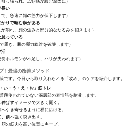
へ引っ張られ、広頸筋が緩む原因に）
が長い
とで、急速に顔の筋力が低下します）
ばかりで噛む癖がある
スが崩れ、顔の歪みと部分的なたるみを招きます）
は怠っている
まで届き、肌の弾力線維を破壊します）
生活
成長ホルモンが不足し、ハリが失われます）
ップ！最強の改善メソッド
策です。今日から取り入れられる「攻め」のケアを紹介します。
あ・い・う・え・お」筋トレ
普段使われていない深層部の表情筋を刺激します。
へ伸ばすイメージで大きく開く。
方へ引き寄せるように横に広げる。
て、前へ強く突き出す。
、頬の筋肉を高い位置にキープ。