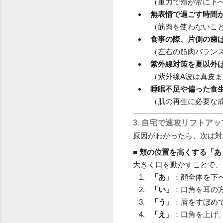
（重力で頬が常に下
無表情で過ごす時間
（筋肉を使わないこ
食事の際、片側の歯
（左右の筋肉バラン
紫外線対策を夏以外
（紫外線A波は真皮
睡眠不足や偏った食
（肌の再生に必要な
3. 自宅で速攻リフトア
原因がわかったら、次は対
■ 頬の位置を高くする「
大きく口を動かすことで、
「あ」
：顔全体を下
「い」
：口角を耳の
「う」
：唇をすぼめ
「え」
：口角を上げ