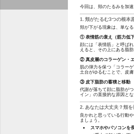
今回は、頬のたるみを加速
1. 頬がたるむ3つの根本
頬が下がる現象は、単なる
① 表情筋の衰え（筋力低
顔には「表情筋」と呼ばれ
えると、その上にある脂肪
② 真皮層のコラーゲン・
肌の弾力を保つ「コラーゲ
土台がゆるむことで、皮膚
③ 皮下脂肪の蓄積と移動
代謝が落ちて顔に脂肪がつ
イン」の直接的な原因とな
2. あなたは大丈夫？頬
良かれと思っている行動や
ましょう。
スマホやパソコンを