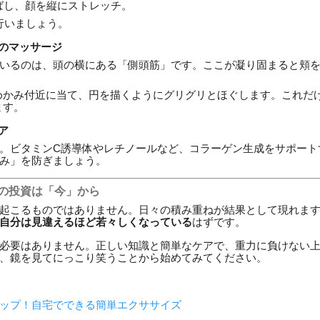
ばし、顔を縦にストレッチ。
行いましょう。
）のマッサージ
いるのは、頭の横にある「側頭筋」です。ここが凝り固まると頬
めかみ付近に当て、円を描くようにグリグリとほぐします。これだ
ます。
ア
。ビタミンC誘導体やレチノールなど、コラーゲン生成をサポート
み」を防ぎましょう。
への投資は「今」から
起こるものではありません。日々の積み重ねが結果として現れま
自分は見違えるほど若々しくなっている
はずです。
必要はありません。正しい知識と簡単なケアで、重力に負けない
、鏡を見てにっこり笑うことから始めてみてください。
ップ！自宅でできる簡単エクササイズ