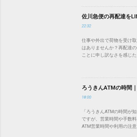
この方法をマスターすれば
が出てこないのか？ そも
佐川急便の再配達をL
認識する仕組みにあります
22:32
準」「第2水準」といった
織だけで作られた「外字」
仕事や外出で荷物を受け取
「Unicode（ユニコー
はありませんか？再配達の
所」のような番号が割り振
ことに申し訳なさを感じた
び出すことができるのです。
い」 「わざわざ電話をか
ソフトも不要なのが「Uni
ビス「スマートクラブ」と
できます。 具体的な手順（U
なります。この記事では、
角」にする（※重要）。 **「
す。 佐川急便の再配達が
力した数字が、一瞬で対応する
ろうきんATMの時間
会員サービス「スマートク
です。Word上で「20BB7」
18:00
す。 以前はウェブサイト
性が飛躍的に向上していま
「ろうきんATMの時間が
じめ配達時間を変更すると
ですが、営業時間や手数料
本国内で最も利用されてい
ATM営業時間や利用の注意
します。 1. トーク画面
用する場所によって時間が異な
ます。LINE公式アカウ