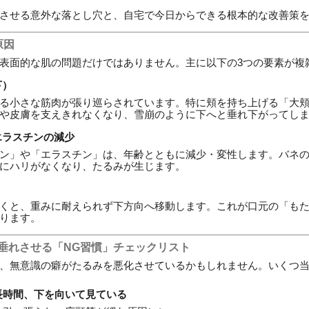
させる意外な落とし穴と、自宅で今日からできる根本的な改善策
原因
表面的な肌の問題だけではありません。主に以下の3つの要素が複
下）
る小さな筋肉が張り巡らされています。特に頬を持ち上げる「大
や皮膚を支えきれなくなり、雪崩のように下へと垂れ下がってし
エラスチンの減少
ン」や「エラスチン」は、年齢とともに減少・変性します。バネ
にハリがなくなり、たるみが生じます。
くと、重みに耐えられず下方向へ移動します。これが口元の「も
ります。
を垂れさせる「NG習慣」チェックリスト
、無意識の癖がたるみを悪化させているかもしれません。いくつ
長時間、下を向いて見ている