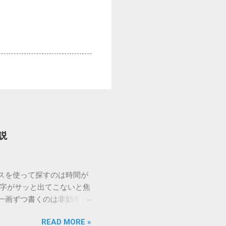
説
ウスを使って探すのは時間が
漢字がサッと出てこないと焦
一画ずつ書くのは非効率で
パッドを使わずに、特定のコ
READ MORE »
ックを詳しく解説します。