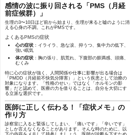
感情の波に振り回される「PMS（月経
前症候群）」
生理の3〜10日ほど前から始まり、生理が来ると嘘のように消
える心身の不調。これがPMSです。
よくあるPMSの症状
心の症状
：イライラ、急な涙、抑うつ、集中力の低下、
強い眠気
体の症状
：胸の張り、肌荒れ、下腹部の膨満感、頭痛、
むくみ
特に心の症状が強く、人間関係や仕事に影響が出る場合は
「PMDD（月経前不快気分障害）」という疾患として治療の
対象になります。「性格のせい」ではなく「ホルモンの影
響」だと認めて、医療の力を借りることは、自分を大切にす
る立派な選択です。
医師に正しく伝わる！「症状メモ」の
作り方
診察室に入ると緊張してしまい、「痛いです」「辛いです」
としか言えなくなることがあります。そんな時のために、以
下の内容をメモして持参しましょう。医師が診断を下すため