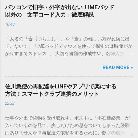
パソコンで旧字・外字が出ない！IMEパッド
以外の「文字コード入力」徹底解説
18:43
「人名の『𠮷（つちよし）』や『齋』の難しい方が変換に出
てこない！」「IMEパッドでマウスを使って探すのは時間がか
かりすぎてストレス…」 大切な書類の作成中や、名簿入力を
しているときに、お目当ての漢字がサッと出てこないと焦っ
READ MORE »
てしまいますよね。多くの人が「IMEパッド（手書き入力）」
を使いますが、実はマウスで一画ずつ書くのは非効率です
し、似た漢字が多すぎて結局見つからないことも少なくあり
佐川急便の再配達をLINEやアプリで楽にする
ません。 そこで今回は、IMEパッドを使わずに、特定のコー
方法！スマートクラブ連携のメリット
ドを打ち込むだけで一瞬で旧字や外字、特殊記号を呼び出す
22:32
「文字コード入力」のテクニックを詳しく解説します。 この
方法をマスターすれば、もう難しい漢字の入力で手を止める
仕事や外出で荷物を受け取れず、ポストに「不在連絡票」が
必要はありません。 1. なぜ「変換」しても旧字・外字が出て
入っているのを見て、少しだけため息をついてしまった経験
こないのか？ そもそも、なぜ普通の変換で出てこない漢字が
はありませんか？再配達の依頼をするために、数字の羅列を
あるのでしょうか。その理由は、パソコンが文字を認識する