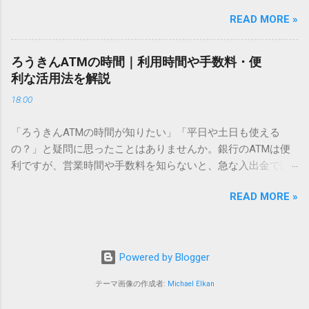
電話で打ち込んだり、ドライバーさんの手を煩わせてしまう
仕組みにあります。 日本のパソコンで一般的に使われる漢字
READ MORE »
ことに申し訳なさを感じたりすることもあるかもしれませ
は、JIS規格（日本産業規格）によって「第1水準」「第2水
ん。 「もっとスムーズに、自分のタイミングで受け取りた
準」といった形で整理されています。しかし、人名や地名に
い」 「わざわざ電話をかけずに、スマホ一つで完結させた
使われる非常に古い漢字（旧字）や、特定の組織だけで作ら
ろうきんATMの時間｜利用時間や手数料・便
い」 そんな願いを叶えてくれるのが、佐川急便の会員制サー
れた「外字」は、この一般的な変換リストに含まれていない
利な活用法を解説
ビス「スマートクラブ」と、LINEや公式アプリの連携です。
ことが多いのです。 そこで登場するのが「Unicode（ユニコ
18:00
これらを活用するだけで、再配達のストレスは驚くほど軽く
ード）」や「JISコード」といった 文字コード です。パソコ
なります。この記事では、忙しい毎日をサポートする便利な
ン上のすべての文字には、いわば「住所」のような番号が割
「ろうきんATMの時間が知りたい」「平日や土日も使える
受け取り術と、連携による具体的なメリットを徹底解説しま
り振られています。変換候補に出ない文字でも、この住所
の？」と疑問に思ったことはありませんか。銀行のATMは便
す。 佐川急便の再配達が劇的に変わる「スマートクラブ」と
（コード）を直接指定すれば、確実に呼び出すことができる
利ですが、営業時間や手数料を知らないと、急な入出金で困
は？ まず押さえておきたいのが、佐川急便の個人向け無料会
のです。 2. Windows標準機能！文字コードで漢字を出す「16
ることもあります。この記事では、 ろうきん（労働金庫）の
員サービス「スマートクラブ」です。これは、荷物の配送状
進数入力」 最も汎用性が高く、特別なソフトも不要なのが
READ MORE »
ATM営業時間や利用の注意点、便利な活用法 を詳しく解説し
況をリアルタイムで管理するための基盤となるサービスで
「Unicode」を直接入力する方法です。Wordやメモ帳など、
ます。 1. ろうきんATMの基本営業時間 ろうきんATMは、利用
す。 以前はウェブサイトを開いてログインする手間がありま
多くのWindowsアプリケーションで使用できます。 具体的な
する場所によって時間が異なりますが、一般的には次の通り
したが、現在はLINEやアプリと紐付けることで、その利便性
手順（Unicode入力） 入力したい文字の「Unicode（例：
です。 1-1. 店舗内ATM 平日：9:00〜17:00 土曜・日曜・祝
が飛躍的に向上しています。登録を済ませておくだけで、荷
Powered by Blogger
20BB7）」を把握する。 入力モードを「半角」にする（※重
日：休止（※一部店舗では土曜日のみ利用可能） 店舗内ATM
物が発送された瞬間に通知が届き、不在になる前にあらかじ
要）。 **「20BB7」**と入力する。 直後にキーボードの**
は、銀行窓口と同じ営業時間で利用でき、 窓口での対応も可
テーマ画像の作成者:
Michael Elkan
め配達時間を変更するといった先回りの対応が可能になりま
[Alt]キーを押しながら[X]キー**を押す。 入力した数字が、一
能 です。 1-2. ローソン・セブン銀行など提携ATM 平日：
す。 LINE連携で「不在連絡票」とおさらばできる理由 日本国
瞬で対応する漢字（例：𠮷）に変換されます。 注記： この方