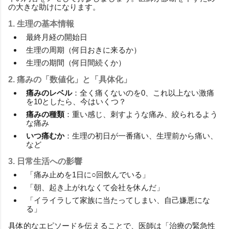
の大きな助けになります。
1. 生理の基本情報
最終月経の開始日
生理の周期（何日おきに来るか）
生理の期間（何日間続くか）
2. 痛みの「数値化」と「具体化」
痛みのレベル
：全く痛くないのを0、これ以上ない激痛
を10としたら、今はいくつ？
痛みの種類
：重い感じ、刺すような痛み、絞られるよう
な痛み
いつ痛むか
：生理の初日が一番痛い、生理前から痛い、
など
3. 日常生活への影響
「痛み止めを1日に○回飲んでいる」
「朝、起き上がれなくて会社を休んだ」
「イライラして家族に当たってしまい、自己嫌悪にな
る」
具体的なエピソードを伝えることで、医師は「治療の緊急性