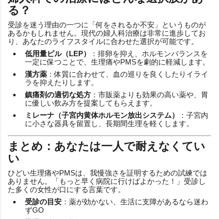
る？
受診を迷う理由の一つに「何をされるか不安」というものが
あるかもしれません。現代の婦人科治療は非常に進歩してお
り、あなたのライフスタイルに合わせた選択が可能です。
低用量ピル（LEP）
：排卵を抑え、ホルモンバランスを
一定に保つことで、生理痛やPMSを劇的に軽減します。
漢方薬
：体質に合わせて、血の巡りを良くしたりイライ
ラを抑えたりします。
鎮痛剤の適切な処方
：市販薬よりも効果の高い薬や、胃
に優しい飲み方を提案してもらえます。
ミレーナ（子宮内黄体ホルモン放出システム）
：子宮内
に小さな器具を留置し、長期間生理を軽くします。
まとめ：あなたは一人で耐えなくてい
い
ひどい生理痛やPMSは、我慢強さを証明するための試練では
ありません。「もっと早く病院に行けばよかった！」受診し
た多くの女性が口にする言葉です。
受診の目安
：薬が効かない、生活に支障があるなら迷わ
ずGO