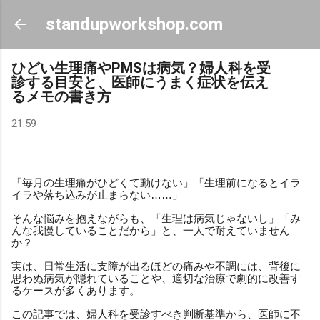
スキップしてメイン コンテンツに移動
standupworkshop.com
ひどい生理痛やPMSは病気？婦人科を受
診する目安と、医師にうまく症状を伝え
るメモの書き方
21:59
「毎月の生理痛がひどくて動けない」「生理前になるとイラ
イラや落ち込みが止まらない……」
そんな悩みを抱えながらも、「生理は病気じゃないし」「み
んな我慢していることだから」と、一人で耐えていません
か？
実は、日常生活に支障が出るほどの痛みや不調には、背後に
思わぬ病気が隠れていることや、適切な治療で劇的に改善す
るケースが多くあります。
この記事では、婦人科を受診すべき判断基準から、医師に不