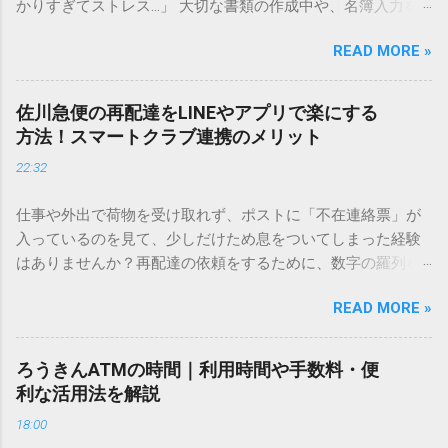
かりすぎてストレス…」 大切な書類の作成中や、名簿入力を
しているときに、お目当ての漢字がサッと出てこないと焦っ
READ MORE »
てしまいますよね。多くの人が「IMEパッド（手書き入力）」
を使いますが、実はマウスで一画ずつ書くのは非効率です
し、似た漢字が多すぎて結局見つからないことも少なくあり
佐川急便の再配達をLINEやアプリで楽にする
ません。 そこで今回は、IMEパッドを使わずに、特定のコー
方法！スマートクラブ連携のメリット
ドを打ち込むだけで一瞬で旧字や外字、特殊記号を呼び出す
22:32
「文字コード入力」のテクニックを詳しく解説します。 この
方法をマスターすれば、もう難しい漢字の入力で手を止める
仕事や外出で荷物を受け取れず、ポストに「不在連絡票」が
必要はありません。 1. なぜ「変換」しても旧字・外字が出て
入っているのを見て、少しだけため息をついてしまった経験
こないのか？ そもそも、なぜ普通の変換で出てこない漢字が
はありませんか？再配達の依頼をするために、数字の羅列を
あるのでしょうか。その理由は、パソコンが文字を認識する
電話で打ち込んだり、ドライバーさんの手を煩わせてしまう
仕組みにあります。 日本のパソコンで一般的に使われる漢字
READ MORE »
ことに申し訳なさを感じたりすることもあるかもしれませ
は、JIS規格（日本産業規格）によって「第1水準」「第2水
ん。 「もっとスムーズに、自分のタイミングで受け取りた
準」といった形で整理されています。しかし、人名や地名に
い」 「わざわざ電話をかけずに、スマホ一つで完結させた
使われる非常に古い漢字（旧字）や、特定の組織だけで作ら
ろうきんATMの時間｜利用時間や手数料・便
い」 そんな願いを叶えてくれるのが、佐川急便の会員制サー
れた「外字」は、この一般的な変換リストに含まれていない
利な活用法を解説
ビス「スマートクラブ」と、LINEや公式アプリの連携です。
ことが多いのです。 そこで登場するのが「Unicode（ユニコ
18:00
これらを活用するだけで、再配達のストレスは驚くほど軽く
ード）」や「JISコード」といった 文字コード です。パソコ