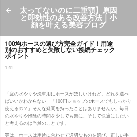
スキップしてメイン コンテンツに移動
太ってないのに二重顎】原因
と即効性のある改善方法｜小
顔を叶える美容ブログ
100均ホースの選び方完全ガイド！用途
別のおすすめと失敗しない接続チェック
ポイント
1:41
「庭の水やりや洗車用にホースがほしいけれど、どれを選べ
ばいいかわからない」「100円ショップのホースでもしっかり
使えるの？」そんな疑問を持ったことはありませんか。毎日
の水やりや掃除の時間を少しでも楽に、そして快適にしたい
と考えるのは当然のことです。
実は、ホースは用途に合わせて適切なものを選び、正しい手