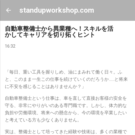
スキップしてメイン コンテンツに移動
standupworkshop.com
自動車整備士から異業種へ！スキルを活
かしてキャリアを切り拓くヒント
16:32
「毎日、重い工具を握りしめ、油にまみれて働く日々。ふ
と、このまま一生この仕事を続けていくのだろうか……と将来
に不安を感じることはありませんか？」
自動車整備士という仕事は、車を直して直接お客様の安全を
守る、非常にやりがいのある専門職です。しかし、体力的な
負担や労働環境、将来への懸念から、今の環境を卒業したい
と考えている方も少なくありません。
実は、整備士として培ってきた経験や技術は、多くの業種で