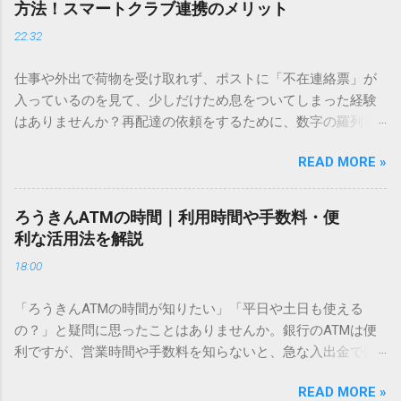
方法！スマートクラブ連携のメリット
ドを打ち込むだけで一瞬で旧字や外字、特殊記号を呼び出す
22:32
「文字コード入力」のテクニックを詳しく解説します。 この
方法をマスターすれば、もう難しい漢字の入力で手を止める
仕事や外出で荷物を受け取れず、ポストに「不在連絡票」が
必要はありません。 1. なぜ「変換」しても旧字・外字が出て
入っているのを見て、少しだけため息をついてしまった経験
こないのか？ そもそも、なぜ普通の変換で出てこない漢字が
はありませんか？再配達の依頼をするために、数字の羅列を
あるのでしょうか。その理由は、パソコンが文字を認識する
電話で打ち込んだり、ドライバーさんの手を煩わせてしまう
仕組みにあります。 日本のパソコンで一般的に使われる漢字
READ MORE »
ことに申し訳なさを感じたりすることもあるかもしれませ
は、JIS規格（日本産業規格）によって「第1水準」「第2水
ん。 「もっとスムーズに、自分のタイミングで受け取りた
準」といった形で整理されています。しかし、人名や地名に
い」 「わざわざ電話をかけずに、スマホ一つで完結させた
使われる非常に古い漢字（旧字）や、特定の組織だけで作ら
ろうきんATMの時間｜利用時間や手数料・便
い」 そんな願いを叶えてくれるのが、佐川急便の会員制サー
れた「外字」は、この一般的な変換リストに含まれていない
利な活用法を解説
ビス「スマートクラブ」と、LINEや公式アプリの連携です。
ことが多いのです。 そこで登場するのが「Unicode（ユニコ
18:00
これらを活用するだけで、再配達のストレスは驚くほど軽く
ード）」や「JISコード」といった 文字コード です。パソコ
なります。この記事では、忙しい毎日をサポートする便利な
ン上のすべての文字には、いわば「住所」のような番号が割
「ろうきんATMの時間が知りたい」「平日や土日も使える
受け取り術と、連携による具体的なメリットを徹底解説しま
り振られています。変換候補に出ない文字でも、この住所
の？」と疑問に思ったことはありませんか。銀行のATMは便
す。 佐川急便の再配達が劇的に変わる「スマートクラブ」と
（コード）を直接指定すれば、確実に呼び出すことができる
利ですが、営業時間や手数料を知らないと、急な入出金で困
は？ まず押さえておきたいのが、佐川急便の個人向け無料会
のです。 2. Windows標準機能！文字コードで漢字を出す「16
ることもあります。この記事では、 ろうきん（労働金庫）の
員サービス「スマートクラブ」です。これは、荷物の配送状
進数入力」 最も汎用性が高く、特別なソフトも不要なのが
READ MORE »
ATM営業時間や利用の注意点、便利な活用法 を詳しく解説し
況をリアルタイムで管理するための基盤となるサービスで