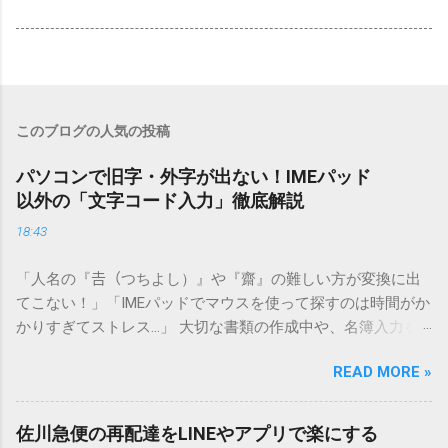
このブログの人気の投稿
パソコンで旧字・外字が出ない！IMEパッド
以外の「文字コード入力」徹底解説
18:43
「人名の『𠮷（つちよし）』や『齋』の難しい方が変換に出
てこない！」「IMEパッドでマウスを使って探すのは時間がか
かりすぎてストレス…」 大切な書類の作成中や、名簿入力を
しているときに、お目当ての漢字がサッと出てこないと焦っ
READ MORE »
てしまいますよね。多くの人が「IMEパッド（手書き入力）」
を使いますが、実はマウスで一画ずつ書くのは非効率です
し、似た漢字が多すぎて結局見つからないことも少なくあり
佐川急便の再配達をLINEやアプリで楽にする
ません。 そこで今回は、IMEパッドを使わずに、特定のコー