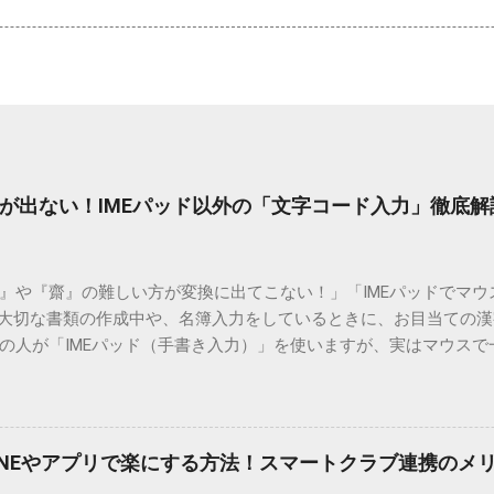
が出ない！IMEパッド以外の「文字コード入力」徹底解
）』や『齋』の難しい方が変換に出てこない！」「IMEパッドでマ
 大切な書類の作成中や、名簿入力をしているときに、お目当ての
の人が「IMEパッド（手書き入力）」を使いますが、実はマウスで
結局見つからないことも少なくありません。 そこで今回は、IME
で旧字や外字、特殊記号を呼び出す「文字コード入力」のテクニ
、もう難しい漢字の入力で手を止める必要はありません。 1. なぜ
そも、なぜ普通の変換で出てこない漢字があるのでしょうか。その
INEやアプリで楽にする方法！スマートクラブ連携のメ
。 日本のパソコンで一般的に使われる漢字は、JIS規格（日本産業