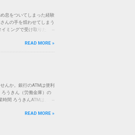
漢字（旧字）や、特定の組
 そこで登場するのが
ため息をついてしまった経験
ての文字には、いわば「住
ーさんの手を煩わせてしまう
を直接指定すれば、確実に呼
タイミングで受け取りた
」 最も汎用性が高く、特別な
が、佐川急便の会員制サー
owsアプリケーションで使用
READ MORE »
達のストレスは驚くほど軽く
を把握する。 入力モードを「半
的なメリットを徹底解説しま
がら[X]キー**を押す。 入
、佐川急便の個人向け無料
oft Wordで非常に強力
ための基盤となるサービスで
紐付けることで、その利便
届き、不在になる前にあらか
せんか。銀行のATMは便利
」とおさらばできる理由 日
 ろうきん（労働金庫）の
、荷物の受け取り体験が一変
業時間 ろうきんATMは、利
手間すら、過去のものになり
0〜17:00 土曜・日曜・祝
や不在通知がトーク画面に直
READ MORE »
利用でき、 窓口での対応も
依頼できます。 2. 24
0〜23:00 提携ATMでは、
も、通勤電車の中でも、思
手数料と注意点 ろうきん
物が届く前に「○月○日の○