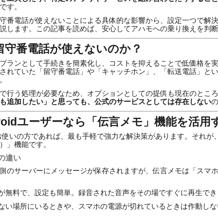
です。
守番電話が使えないことによる具体的な影響から、設定一つで解
説します。この記事を読めば、安心してアハモへの乗り換えを判
留守番電話が使えないのか？
プランとして手続きを簡素化し、コストを抑えることで低価格を
されていた「留守番電話」や「キャッチホン」、「転送電話」と
。
で行う処理が必要なため、オプションとしての提供も現在のとこ
も追加したい」と思っても、公式のサービスとしては存在しない
droidユーザーなら「伝言メモ」機能を活用
ォンをお使いの方であれば、最も手軽で強力な解決策があります。それ
）」機能です。
の違い
側のサーバーにメッセージが保存されますが、伝言メモは「スマ
が無料で、設定も簡単。録音された音声をその場ですぐに再生でき
ない場所にいるときや、スマホの電源が切れているときは作動しな