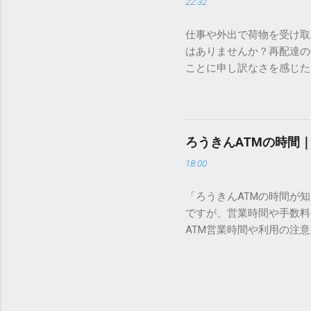
22:32
準」「第2水準」といった
織だけで作られた「外字」
仕事や外出で荷物を受け取
「Unicode（ユニコー
はありませんか？再配達の
所」のような番号が割り振
ことに申し訳なさを感じた
び出すことができるのです。
い」 「わざわざ電話をか
ソフトも不要なのが「Uni
ビス「スマートクラブ」と
できます。 具体的な手順（U
なります。この記事では、
角」にする（※重要）。 **「
す。 佐川急便の再配達が
力した数字が、一瞬で対応する
ろうきんATMの時間
会員サービス「スマートク
です。Word上で「20BB7」
18:00
す。 以前はウェブサイト
性が飛躍的に向上していま
「ろうきんATMの時間が
じめ配達時間を変更すると
ですが、営業時間や手数料
本国内で最も利用されてい
ATM営業時間や利用の注意
します。 1. トーク画面
用する場所によって時間が異な
ます。LINE公式アカウ
日：休止（※一部店舗では
接届きます。そのまま画面
可能 です。 1-2. ローソン
時間いつでも、どこでも 
早朝や深夜、休日でも入出金
い立った瞬間に数秒で手続き