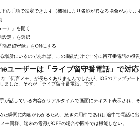
は、以下の手順で設定できます（機種により名称が異なる場合がありま
動
ュー）」を開く
信設定」を選択
「簡易留守録」をONにする
る場所にいるのであれば、この機能だけで十分に留守番電話の役
honeユーザーは「ライブ留守番電話」で対応
oidのような「伝言メモ」が長らくありませんでしたが、iOSのアップデ
しました。それが「ライブ留守番電話」です。
手が話している内容がリアルタイムで画面にテキスト表示され、
めた瞬間に内容がわかるため、急ぎの用件であれば途中で電話に出
の伝言メモ同様、端末の電源がOFFの場合や圏外では機能しない。