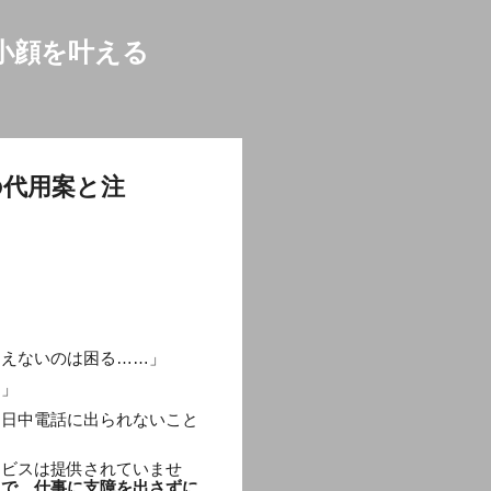
小顔を叶える
の代用案と注
使えないのは困る……」
？」
、日中電話に出られないこと
ービスは提供されていませ
とで、仕事に支障を出さずに