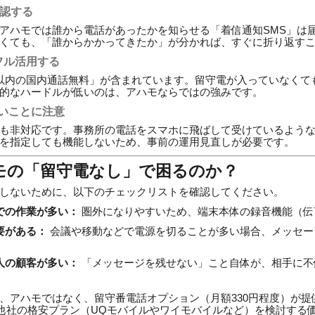
確認する
アハモでは誰から電話があったかを知らせる「着信通知SMS」は
くても、「誰からかかってきたか」が分かれば、すぐに折り返す
をフル活用する
以内の国内通話無料」が含まれています。留守電が入っていなくて
的なハードルが低いのは、アハモならではの強みです。
ないことに注意
も非対応です。事務所の電話をスマホに飛ばして受けているよう
を指定しても機能しないため、事前の運用見直しが必要です。
モの「留守電なし」で困るのか？
しないために、以下のチェックリストを確認してください。
での作業が多い：
圏外になりやすいため、端末本体の録音機能（伝
要がある：
会議や移動などで電源を切ることが多い場合、メッセー
人の顧客が多い：
「メッセージを残せない」こと自体が、相手に不
、アハモではなく、留守番電話オプション（月額330円程度）が提
や、他社の格安プラン（UQモバイルやワイモバイルなど）を検討する