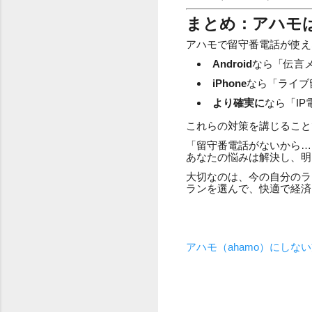
まとめ：アハモ
アハモで留守番電話が使え
Android
なら「伝言
iPhone
なら「ライブ
より確実に
なら「I
これらの対策を講じること
「留守番電話がないから…
あなたの悩みは解決し、明
大切なのは、今の自分のラ
ランを選んで、快適で経済
アハモ（ahamo）にし