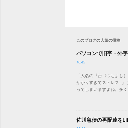
このブログの人気の投稿
パソコンで旧字・外字
18:43
「人名の『𠮷（つちよし
かかりすぎてストレス…」
ってしまいますよね。多く
すし、似た漢字が多すぎて
ードを打ち込むだけで一瞬
この方法をマスターすれば
が出てこないのか？ そも
佐川急便の再配達をL
認識する仕組みにあります