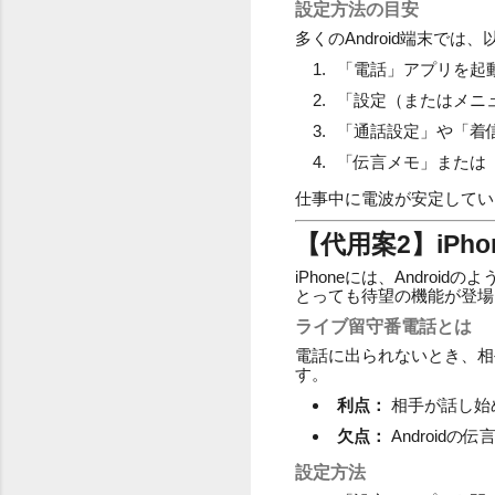
設定方法の目安
多くのAndroid端末で
「電話」アプリを起
「設定（またはメニ
「通話設定」や「着
「伝言メモ」または
仕事中に電波が安定してい
【代用案2】iP
iPhoneには、Andr
とっても待望の機能が登場
ライブ留守番電話とは
電話に出られないとき、相
す。
利点：
相手が話し始
欠点：
Android
設定方法