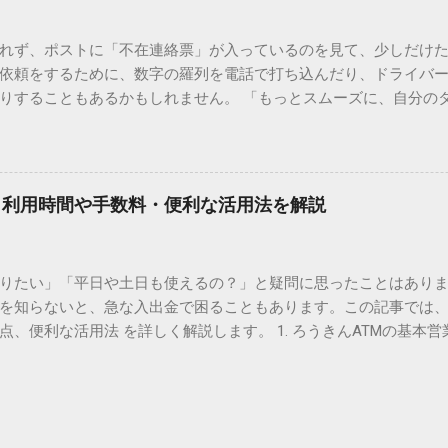
形で整理されています。しかし、人名や地名に使われる非常に古い
は、この一般的な変換リストに含まれていないことが多いのです。
れず、ポストに「不在連絡票」が入っているのを見て、少しだけ
ド）」や「JISコード」といった 文字コード です。パソコン上のすべ
依頼をするために、数字の羅列を電話で打ち込んだり、ドライバ
られています。変換候補に出ない文字でも、この住所（コード）
りすることもあるかもしれません。 「もっとスムーズに、自分の
 2. Windows標準機能！文字コードで漢字を出す「16進数入力
けずに、スマホ一つで完結させたい」 そんな願いを叶えてくれるの
code」を直接入力する方法です。Wordやメモ帳など、多くのWind
、LINEや公式アプリの連携です。これらを活用するだけで、再配
nicode入力） 入力したい文字の「Unicode（例：20BB7）」
忙しい毎日をサポートする便利な受け取り術と、連携による具体
20BB7」**と入力する。 直後にキーボードの**[Alt]キーを押しな
劇的に変わる「スマートクラブ」とは？ まず押さえておきたいのが
漢字（例：𠮷）に変換されます。 注記： この方法は、特にMicros
｜利用時間や手数料・便利な活用法を解説
ラブ」です。これは、荷物の配送状況をリアルタイムで管理する
と打ってA...
を開いてログインする手間がありましたが、現在はLINEやアプリと
す。登録を済ませておくだけで、荷物が発送された瞬間に通知が
知りたい」「平日や土日も使えるの？」と疑問に思ったことはありま
いった先回りの対応が可能になります。 LINE連携で「不在連絡票
を知らないと、急な入出金で困ることもあります。この記事では、
るコミュニケーションアプリ「LINE」を佐川急便と連携させると
点、便利な活用法 を詳しく解説します。 1. ろうきんATMの基本営
からワンタップで依頼 不在連絡票に記載されたQRコードを読み取る
りますが、一般的には次の通りです。 1-1. 店舗内ATM 平日：9:0
ントを友だち追加し、スマートクラブのIDを連携させると、配送予定
土曜日のみ利用可能） 店舗内ATMは、銀行窓口と同じ営業時間で
上のボタンをタップするだけで、希望の日時や場所を指定して再配達を
・セブン銀行など提携ATM 平日：7:00〜23:00 土曜・日曜・祝日：7:0
電話受付の時間制限を気にする必要はありません。深夜でも早朝で
が可能 です。ただし、手数料が別途かかる場合があります。 2. 
が完了します。 3. お届け予定通知による「未然の不在」防止 荷