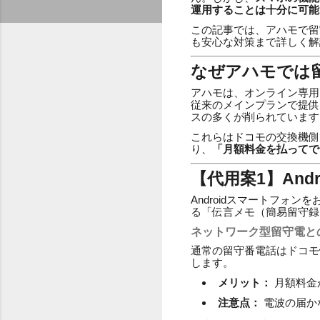
運用することは十分に可能
この記事では、アハモで留
も安心な対策まで詳しく解
なぜアハモでは
アハモは、オンライン専用
従来のメインプランで提供
スの多くが削られています
これらはドコモの交換機側
り、
「月額料金を払ってで
【代用案1】An
Androidスマートフ
る「伝言メモ（簡易留守録
ネットワーク型留守電と
通常の留守番電話はドコモ
します。
メリット：
月額料金
注意点：
電波の届か