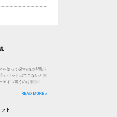
説
ウスを使って探すのは時間が
漢字がサッと出てこないと焦
一画ずつ書くのは非効率で
パッドを使わずに、特定のコ
READ MORE »
ックを詳しく解説します。
「変換」しても旧字・外字
理由は、パソコンが文字を
リット
規格）によって「第1水