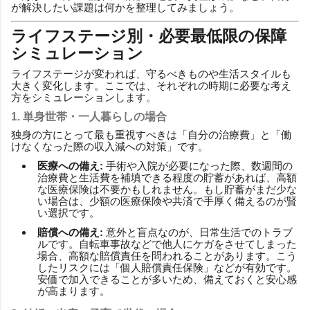
が解決したい課題は何かを整理してみましょう。
ライフステージ別・必要最低限の保障
シミュレーション
ライフステージが変われば、守るべきものや生活スタイルも
大きく変化します。ここでは、それぞれの時期に必要な考え
方をシミュレーションします。
1. 単身世帯・一人暮らしの場合
独身の方にとって最も重視すべきは「自分の治療費」と「働
けなくなった際の収入減への対策」です。
医療への備え:
手術や入院が必要になった際、数週間の
治療費と生活費を補填できる程度の貯蓄があれば、高額
な医療保険は不要かもしれません。もし貯蓄がまだ少な
い場合は、少額の医療保険や共済で手厚く備えるのが賢
い選択です。
賠償への備え:
意外と盲点なのが、日常生活でのトラブ
ルです。自転車事故などで他人にケガをさせてしまった
場合、高額な賠償責任を問われることがあります。こう
したリスクには「個人賠償責任保険」などが有効です。
安価で加入できることが多いため、備えておくと安心感
が高まります。