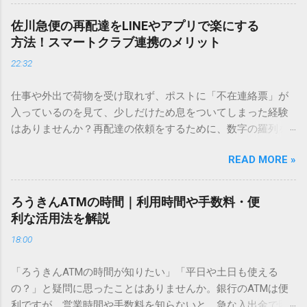
を使いますが、実はマウスで一画ずつ書くのは非効率です
し、似た漢字が多すぎて結局見つからないことも少なくあり
佐川急便の再配達をLINEやアプリで楽にする
ません。 そこで今回は、IMEパッドを使わずに、特定のコー
方法！スマートクラブ連携のメリット
ドを打ち込むだけで一瞬で旧字や外字、特殊記号を呼び出す
22:32
「文字コード入力」のテクニックを詳しく解説します。 この
方法をマスターすれば、もう難しい漢字の入力で手を止める
仕事や外出で荷物を受け取れず、ポストに「不在連絡票」が
必要はありません。 1. なぜ「変換」しても旧字・外字が出て
入っているのを見て、少しだけため息をついてしまった経験
こないのか？ そもそも、なぜ普通の変換で出てこない漢字が
はありませんか？再配達の依頼をするために、数字の羅列を
あるのでしょうか。その理由は、パソコンが文字を認識する
電話で打ち込んだり、ドライバーさんの手を煩わせてしまう
仕組みにあります。 日本のパソコンで一般的に使われる漢字
READ MORE »
ことに申し訳なさを感じたりすることもあるかもしれませ
は、JIS規格（日本産業規格）によって「第1水準」「第2水
ん。 「もっとスムーズに、自分のタイミングで受け取りた
準」といった形で整理されています。しかし、人名や地名に
い」 「わざわざ電話をかけずに、スマホ一つで完結させた
使われる非常に古い漢字（旧字）や、特定の組織だけで作ら
ろうきんATMの時間｜利用時間や手数料・便
い」 そんな願いを叶えてくれるのが、佐川急便の会員制サー
れた「外字」は、この一般的な変換リストに含まれていない
利な活用法を解説
ビス「スマートクラブ」と、LINEや公式アプリの連携です。
ことが多いのです。 そこで登場するのが「Unicode（ユニコ
18:00
これらを活用するだけで、再配達のストレスは驚くほど軽く
ード）」や「JISコード」といった 文字コード です。パソコ
なります。この記事では、忙しい毎日をサポートする便利な
ン上のすべての文字には、いわば「住所」のような番号が割
「ろうきんATMの時間が知りたい」「平日や土日も使える
受け取り術と、連携による具体的なメリットを徹底解説しま
り振られています。変換候補に出ない文字でも、この住所
の？」と疑問に思ったことはありませんか。銀行のATMは便
す。 佐川急便の再配達が劇的に変わる「スマートクラブ」と
（コード）を直接指定すれば、確実に呼び出すことができる
利ですが、営業時間や手数料を知らないと、急な入出金で困