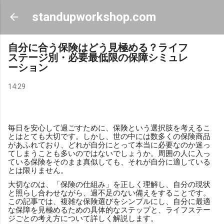
スキップしてメイン コンテンツに移動
standupworkshop.com
自分に合う保険はどう見極める？ライフ
ステージ別・必要最低限の保障シミュレ
ーション
14:29
毎日を安心して過ごすために、保険という選択肢を考えるこ
とはとても大切です。しかし、世の中には数多くの保険商品
があふれており、どれが自分にとって本当に必要なのか迷っ
てしまうことも多いのではないでしょうか。周囲の人に入っ
ている保険をそのまま真似しても、それが自分に適している
とは限りません。
大切なのは、「保険の仕組み」を正しく理解し、自分の現状
と照らし合わせながら、過不足のない備えをすることです。
この記事では、複雑な保険選びをシンプルにし、自分に最適
な保障を見極めるための具体的なステップと、ライフステー
ジごとの考え方について詳しく解説します。