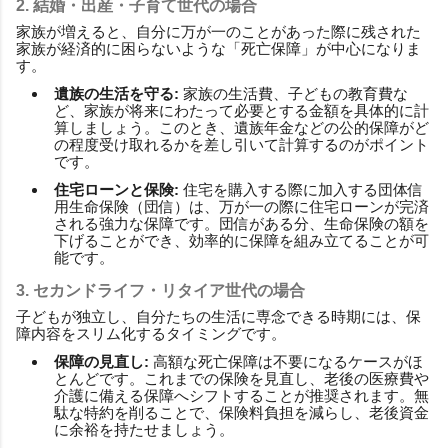
2. 結婚・出産・子育て世代の場合
家族が増えると、自分に万が一のことがあった際に残された
家族が経済的に困らないような「死亡保障」が中心になりま
す。
遺族の生活を守る:
家族の生活費、子どもの教育費な
ど、家族が将来にわたって必要とする金額を具体的に計
算しましょう。このとき、遺族年金などの公的保障がど
の程度受け取れるかを差し引いて計算するのがポイント
です。
住宅ローンと保険:
住宅を購入する際に加入する団体信
用生命保険（団信）は、万が一の際に住宅ローンが完済
される強力な保障です。団信がある分、生命保険の額を
下げることができ、効率的に保障を組み立てることが可
能です。
3. セカンドライフ・リタイア世代の場合
子どもが独立し、自分たちの生活に専念できる時期には、保
障内容をスリム化するタイミングです。
保障の見直し:
高額な死亡保障は不要になるケースがほ
とんどです。これまでの保険を見直し、老後の医療費や
介護に備える保障へシフトすることが推奨されます。無
駄な特約を削ることで、保険料負担を減らし、老後資金
に余裕を持たせましょう。