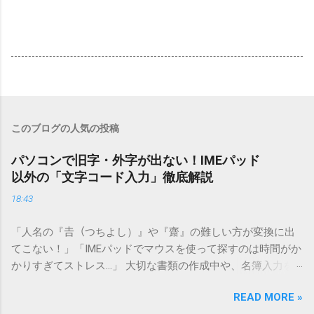
このブログの人気の投稿
パソコンで旧字・外字が出ない！IMEパッド
以外の「文字コード入力」徹底解説
18:43
「人名の『𠮷（つちよし）』や『齋』の難しい方が変換に出
てこない！」「IMEパッドでマウスを使って探すのは時間がか
かりすぎてストレス…」 大切な書類の作成中や、名簿入力を
しているときに、お目当ての漢字がサッと出てこないと焦っ
READ MORE »
てしまいますよね。多くの人が「IMEパッド（手書き入力）」