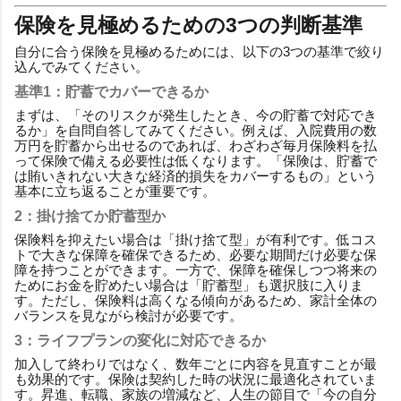
保険を見極めるための3つの判断基準
自分に合う保険を見極めるためには、以下の3つの基準で絞り
込んでみてください。
基準1：貯蓄でカバーできるか
まずは、「そのリスクが発生したとき、今の貯蓄で対応でき
るか」を自問自答してみてください。例えば、入院費用の数
万円を貯蓄から出せるのであれば、わざわざ毎月保険料を払
って保険で備える必要性は低くなります。「保険は、貯蓄で
は賄いきれない大きな経済的損失をカバーするもの」という
基本に立ち返ることが重要です。
2：掛け捨てか貯蓄型か
保険料を抑えたい場合は「掛け捨て型」が有利です。低コス
トで大きな保障を確保できるため、必要な期間だけ必要な保
障を持つことができます。一方で、保障を確保しつつ将来の
ためにお金を貯めたい場合は「貯蓄型」も選択肢に入りま
す。ただし、保険料は高くなる傾向があるため、家計全体の
バランスを見ながら検討が必要です。
3：ライフプランの変化に対応できるか
加入して終わりではなく、数年ごとに内容を見直すことが最
も効果的です。保険は契約した時の状況に最適化されていま
す。昇進、転職、家族の増減など、人生の節目で「今の自分