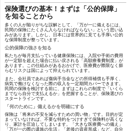
保険選びの基本！まずは「公的保障」
を知ることから
多くの人が陥りがちな誤解として、「万が一に備えるには、
民間の保険にたくさん入らなければならない」という思い込
みがあります。しかし、日本には世界的に見ても手厚い公的
な保障制度が整っています。
公的保障の強さを知る
私たちが毎月支払っている健康保険には、入院や手術の費用
が一定額を超えた場合に払い戻される「高額療養費制度」が
あります。この仕組みがあるおかげで、医療費が際限なく膨
らむリスクは国によって抑えられています。
また、会社員であれば傷病手当金などの所得補償も手厚く、
病気で働けなくなった際の収入を一定期間カバーできます。
民間の保険を検討する前に、まずはこれらの制度で「いくら
までなら自分で支払えるか」を把握することが、保険選びの
スタートラインです。
「何のために」備えるかを明確にする
保険は「将来の不安を減らすための買い物」です。目的が定
まっていなければ、不要な特約をつけすぎて保険料が高くな
り、家計を圧迫してしまいます。「大きな医療費への備え」
「万が一の際の遺族の生活」「老後の資産形成」など、自分