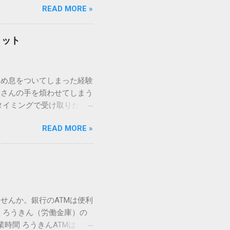
READ MORE »
ックを詳しく解説します。
「変換」しても旧字・外字
理由は、パソコンが文字を
リット
規格）によって「第1水
漢字（旧字）や、特定の組
 そこで登場するのが
ため息をついてしまった経験
ての文字には、いわば「住
ーさんの手を煩わせてしまう
を直接指定すれば、確実に呼
タイミングで受け取りた
」 最も汎用性が高く、特別な
が、佐川急便の会員制サー
owsアプリケーションで使用
READ MORE »
達のストレスは驚くほど軽く
を把握する。 入力モードを「半
的なメリットを徹底解説しま
がら[X]キー**を押す。 入
、佐川急便の個人向け無料
oft Wordで非常に強力
ための基盤となるサービスで
紐付けることで、その利便
届き、不在になる前にあらか
せんか。銀行のATMは便利
」とおさらばできる理由 日
 ろうきん（労働金庫）の
、荷物の受け取り体験が一変
業時間 ろうきんATMは、利
手間すら、過去のものになり