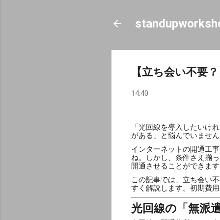
standupworksh
【立ち会い不要？
14:40
「光回線を導入したいけれ
がある」と悩んでいません
インターネットの開通工事
ね。しかし、条件さえ揃っ
開通させることができます
この記事では、立ち会い不
すく解説します。初期費用
光回線の「無派