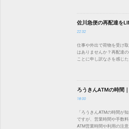
ードを打ち込むだけで一瞬
この方法をマスターすれば
が出てこないのか？ そも
佐川急便の再配達をL
認識する仕組みにあります
22:32
準」「第2水準」といった
織だけで作られた「外字」
仕事や外出で荷物を受け取
「Unicode（ユニコー
はありませんか？再配達の
所」のような番号が割り振
ことに申し訳なさを感じた
び出すことができるのです。
い」 「わざわざ電話をか
ソフトも不要なのが「Uni
ビス「スマートクラブ」と
できます。 具体的な手順（U
なります。この記事では、
角」にする（※重要）。 **「
す。 佐川急便の再配達が
力した数字が、一瞬で対応する
ろうきんATMの時間
会員サービス「スマートク
です。Word上で「20BB7」
18:00
す。 以前はウェブサイト
性が飛躍的に向上していま
「ろうきんATMの時間が
じめ配達時間を変更すると
ですが、営業時間や手数料
本国内で最も利用されてい
ATM営業時間や利用の注意
します。 1. トーク画面