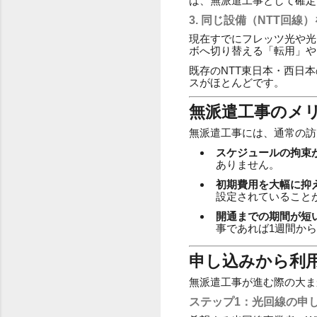
ば、無派遣工事として確定
3. 同じ設備（NTT回
現在すでにフレッツ光や光
ボへ切り替える「転用」や
既存のNTT東日本・西日
スがほとんどです。
無派遣工事のメ
無派遣工事には、通常の訪
スケジュールの拘束
ありません。
初期費用を大幅に抑
設定されていること
開通までの期間が短
事であれば1週間か
申し込みから利
無派遣工事が進む際の大ま
ステップ1：光回線の申