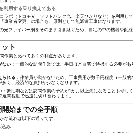
します。
線）を利用する乗り換えである
コラボ（ドコモ光、ソフトバンク光、楽天ひかりなど）を利用し
「事業者変更」の場合も、原則として無派遣工事になります。
本の光ファイバー網をそのまま引き継ぐため、自宅の中の機器や配
リット
問作業と比べて多くの利点があります。
がない
：一般的な訪問作業では、半日ほど自宅で待機する必要があ
えられる
：作業員が動かないため、工事費用が数千円程度（一般的
が多く、経済的な負担が少なくなります。
い
：繁忙期などは訪問作業の予約が1か月以上先になることも珍し
ら2週間程度で迅速に切り替わります。
用開始までの全手順
かな流れは以下の通りです。
し込み