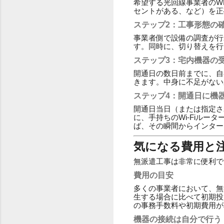
希望する光回線事業者のW
セントがある、など）を正
ステップ2：工事形態の
事業者側で設備の調査が行
す。同時に、切り替えを行
ステップ3：宅内機器の
開通日の数日前までに、自
きます。中身に不足がない
ステップ4：開通日に機
開通日当日（または指定さ
に、手持ちのWi-Fiル
ば、その瞬間からインター
気になる費用と
無派遣工事は非常に便利で
費用の目安
多くの事業者において、無
生する場合に比べて初期投
の事務手数料や初期費用が
機器の接続は自分で行う