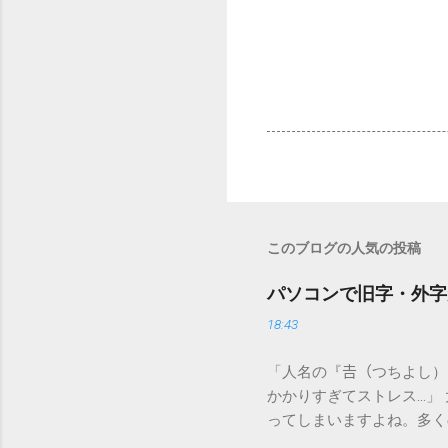
このブログの人気の投稿
パソコンで旧字・外字
18:43
「人名の『𠮷（つちよし
かかりすぎてストレス…」
ってしまいますよね。多く
すし、似た漢字が多すぎて