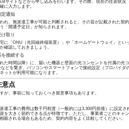
EBサイトなどから申し込みを行います。その際、現在の住居状況
確に入力します。
確定通知
われ、無派遣工事が可能と判断されると、その旨が記載された契
う「開通予定日」が知らされます。
受け取り
宅に「ONU（光回線終端装置）」や「ホームゲートウェイ」とい
か確認しておきましょう。
器を接続する
れた時間以降）に、届いた機器と壁面の光コンセントを付属の光
ーターなどを繋ぎ、パソコンやスマートフォンで接続設定（プロバイダ
ネットが利用可能になります。
注意点
すが、事前に知っておくべき留意事項もあります。
派遣工事の費用は数千円程度（一般的には3,300円前後）に設定
資を大きく節約できる点が特徴です。ただし、事業者ごとのキャ
相殺される場合もあるため、契約内容をよく比較してください。