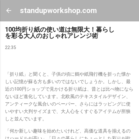
スキップしてメイン コンテンツに移動
standupworkshop.com
100均折り紙の使い道は無限大！暮らし
を彩る大人のおしゃれアレンジ術
22:35
「折り紙」と聞くと、子供の頃に鶴や紙飛行機を折った懐か
しい記憶が蘇る方も多いのではないでしょうか。しかし、最
近の100円ショップで見かける折り紙は、昔とは比べ物になら
ないほど進化しています。北欧風のテキスタイルデザイン、
アンティークな風合いのペーパー、さらにはラッピングに使
いやすい大判サイズまで、大人心をくすぐるアイテムが所狭
しと並んでいます。
「何か新しい趣味を始めたいけれど、高価な道具を揃えるの
はハードルが高い」「日々の暮らしにちょっとした彩りが欲