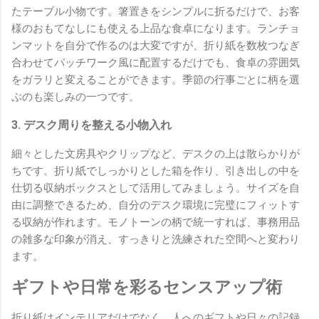
たテーブル小物です。箸置きをシンプルに折るだけで、お客
様のおもてなしにも使える上品な食卓になります。ランチョ
ンマットを自分で作るのは大変ですが、折り紙を数枚つなぎ
合わせてパッチワーク風に配置するだけでも、食卓の雰囲気
をガラリと変えることができます。季節の行事ごとに柄を選
ぶのも楽しみの一つです。
3. デスク周りを整える小物入れ
細々とした文房具やクリップなど、デスクの上は散らかりが
ちです。折り紙でしっかりとした箱を作り、引き出しの中を
仕切る収納ボックスとして活用してみましょう。サイズを自
由に調整できるため、自分のデスク環境に完璧にフィットす
る収納が作れます。モノトーンの柄で統一すれば、事務用品
の雑多な印象が消え、すっきりと洗練された空間へと変わり
ます。
ギフトや日常を彩るセンスアップ術
折り紙はインテリアだけでなく、人へのギフトや日々の記録