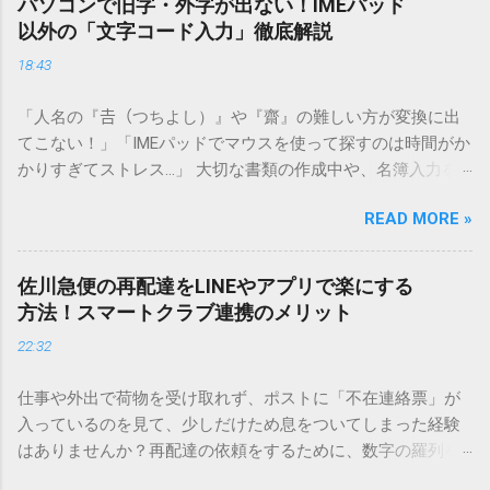
パソコンで旧字・外字が出ない！IMEパッド
以外の「文字コード入力」徹底解説
18:43
「人名の『𠮷（つちよし）』や『齋』の難しい方が変換に出
てこない！」「IMEパッドでマウスを使って探すのは時間がか
かりすぎてストレス…」 大切な書類の作成中や、名簿入力を
しているときに、お目当ての漢字がサッと出てこないと焦っ
READ MORE »
てしまいますよね。多くの人が「IMEパッド（手書き入力）」
を使いますが、実はマウスで一画ずつ書くのは非効率です
し、似た漢字が多すぎて結局見つからないことも少なくあり
佐川急便の再配達をLINEやアプリで楽にする
ません。 そこで今回は、IMEパッドを使わずに、特定のコー
方法！スマートクラブ連携のメリット
ドを打ち込むだけで一瞬で旧字や外字、特殊記号を呼び出す
22:32
「文字コード入力」のテクニックを詳しく解説します。 この
方法をマスターすれば、もう難しい漢字の入力で手を止める
仕事や外出で荷物を受け取れず、ポストに「不在連絡票」が
必要はありません。 1. なぜ「変換」しても旧字・外字が出て
入っているのを見て、少しだけため息をついてしまった経験
こないのか？ そもそも、なぜ普通の変換で出てこない漢字が
はありませんか？再配達の依頼をするために、数字の羅列を
あるのでしょうか。その理由は、パソコンが文字を認識する
電話で打ち込んだり、ドライバーさんの手を煩わせてしまう
仕組みにあります。 日本のパソコンで一般的に使われる漢字