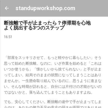
スキップしてメイン コンテンツに移動
standupworkshop.com
断捨離で手が止まったら？停滞期を心地
よく脱出する3つのステップ
16:51
「部屋をスッキリさせて、もっと軽やかに暮らしたい」そう
思って始めた断捨離。なのに、いざ作業を始めると「これは
いつか使うかも」「懐かしいから捨てられない」と手が止ま
ってしまい、結局そのままの状態になってしまうことはあり
ませんか。一生懸命取り組んでいるのに、思うように進まな
い。そんな時期が訪れると、自分には片付けの才能がないの
ではないかと、落ち込んでしまうこともありますよね。
でも、安心してください。断捨離の途中で手が止まってしま
うのは、あなたの努力不足や意志の弱さが原因ではありませ