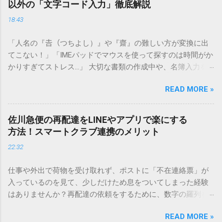
以外の「文字コード入力」徹底解説
18:43
「人名の『𠮷（つちよし）』や『齋』の難しい方が変換に出
てこない！」「IMEパッドでマウスを使って探すのは時間がか
かりすぎてストレス…」 大切な書類の作成中や、名簿入力を
しているときに、お目当ての漢字がサッと出てこないと焦っ
READ MORE »
てしまいますよね。多くの人が「IMEパッド（手書き入力）」
を使いますが、実はマウスで一画ずつ書くのは非効率です
し、似た漢字が多すぎて結局見つからないことも少なくあり
佐川急便の再配達をLINEやアプリで楽にする
ません。 そこで今回は、IMEパッドを使わずに、特定のコー
方法！スマートクラブ連携のメリット
ドを打ち込むだけで一瞬で旧字や外字、特殊記号を呼び出す
22:32
「文字コード入力」のテクニックを詳しく解説します。 この
方法をマスターすれば、もう難しい漢字の入力で手を止める
仕事や外出で荷物を受け取れず、ポストに「不在連絡票」が
必要はありません。 1. なぜ「変換」しても旧字・外字が出て
入っているのを見て、少しだけため息をついてしまった経験
こないのか？ そもそも、なぜ普通の変換で出てこない漢字が
はありませんか？再配達の依頼をするために、数字の羅列を
あるのでしょうか。その理由は、パソコンが文字を認識する
電話で打ち込んだり、ドライバーさんの手を煩わせてしまう
仕組みにあります。 日本のパソコンで一般的に使われる漢字
READ MORE »
ことに申し訳なさを感じたりすることもあるかもしれませ
は、JIS規格（日本産業規格）によって「第1水準」「第2水