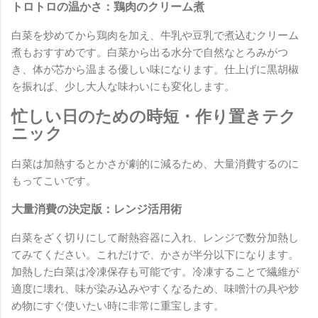
トロトロの温かさ：鶏肉のクリーム煮
白菜を炒めてから鶏肉を加え、牛乳や豆乳で煮込むクリーム
煮もおすすめです。白菜から出る水分で自然なとろみがつ
き、体が芯から温まる優しい味になります。仕上げに黒胡椒
を振れば、少し大人な味わいにも変化します。
忙しい日のための時短・作り置きテク
ニック
白菜は加熱するとかさが劇的に減るため、大量消費するのに
もってこいです。
大量消費の決定版：レンジ活用術
白菜をざく切りにして耐熱容器に入れ、レンジで数分加熱し
てみてください。これだけで、かさが半分以下になります。
加熱した白菜は冷凍保存も可能です。冷凍することで繊維が
適度に壊れ、味が染み込みやすくなるため、味噌汁の具や炒
め物にすぐ使いたい時に非常に重宝します。