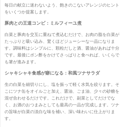
毎日の献立に迷わないよう、飽きのこないアレンジのヒント
をいくつか提案します。
豚肉との王道コンビ：ミルフィーユ煮
白菜と豚肉を交互に重ねて煮込むだけで、お肉の脂を白菜が
たっぷりと吸い込み、驚くほどジューシーな一品になりま
す。調味料はシンプルに、顆粒だしと酒、醤油があれば十分
です。最後にポン酢をかけてさっぱりと食べれば、いくらで
も箸が進みます。
シャキシャキ食感が癖になる：和風ツナサラダ
生の白菜を細切りにし、塩を振って軽く水気を絞ります。そ
こにツナ缶をオイルごと加え、醤油、ごま油、少々の砂糖を
混ぜ合わせるだけです。これだけで、副菜としてだけでな
く、お酒のおつまみとしても最高の一品が完成します。ツナ
の旨味が白菜の淡白な味を補い、深い味わいに仕上がりま
す。