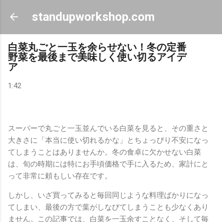
スキップしてメイン コンテンツに移動
standupworkshop.com
白菜丸ごと一玉を余らせない！冬の定番
野菜を最後まで美味しく使い切るアイデ
ア
1:42
スーパーで丸ごと一玉並んでいる白菜を見ると、その重さと
大きさに「本当に使い切れるかな」とちょっぴり不安になっ
てしまうことはありませんか。冬の食卓に欠かせない白菜
は、旬の時期には特にお手頃価格で手に入るため、家計にと
って非常に頼もしい存在です。
しかし、いざ買ってみると毎回同じような料理ばかりになっ
てしまい、最後の方で葉がしなびてしまうことも少なくあり
ません。この記事では、白菜を一玉余すことなく、そして毎