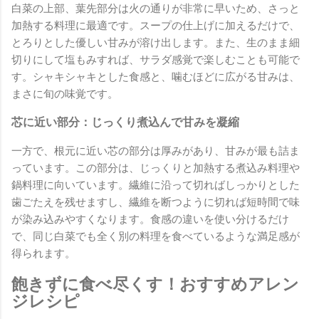
白菜の上部、葉先部分は火の通りが非常に早いため、さっと
加熱する料理に最適です。スープの仕上げに加えるだけで、
とろりとした優しい甘みが溶け出します。また、生のまま細
切りにして塩もみすれば、サラダ感覚で楽しむことも可能で
す。シャキシャキとした食感と、噛むほどに広がる甘みは、
まさに旬の味覚です。
芯に近い部分：じっくり煮込んで甘みを凝縮
一方で、根元に近い芯の部分は厚みがあり、甘みが最も詰ま
っています。この部分は、じっくりと加熱する煮込み料理や
鍋料理に向いています。繊維に沿って切ればしっかりとした
歯ごたえを残せますし、繊維を断つように切れば短時間で味
が染み込みやすくなります。食感の違いを使い分けるだけ
で、同じ白菜でも全く別の料理を食べているような満足感が
得られます。
飽きずに食べ尽くす！おすすめアレン
ジレシピ