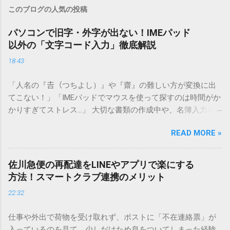
このブログの人気の投稿
パソコンで旧字・外字が出ない！IMEパッド
以外の「文字コード入力」徹底解説
18:43
「人名の『𠮷（つちよし）』や『齋』の難しい方が変換に出
てこない！」「IMEパッドでマウスを使って探すのは時間がか
かりすぎてストレス…」 大切な書類の作成中や、名簿入力を
しているときに、お目当ての漢字がサッと出てこないと焦っ
READ MORE »
てしまいますよね。多くの人が「IMEパッド（手書き入力）」
を使いますが、実はマウスで一画ずつ書くのは非効率です
し、似た漢字が多すぎて結局見つからないことも少なくあり
佐川急便の再配達をLINEやアプリで楽にする
ません。 そこで今回は、IMEパッドを使わずに、特定のコー
方法！スマートクラブ連携のメリット
ドを打ち込むだけで一瞬で旧字や外字、特殊記号を呼び出す
22:32
「文字コード入力」のテクニックを詳しく解説します。 この
方法をマスターすれば、もう難しい漢字の入力で手を止める
仕事や外出で荷物を受け取れず、ポストに「不在連絡票」が
必要はありません。 1. なぜ「変換」しても旧字・外字が出て
入っているのを見て、少しだけため息をついてしまった経験