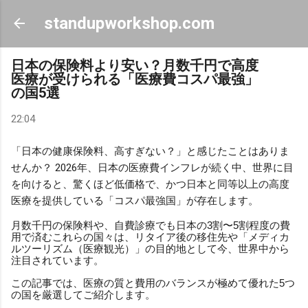
スキップしてメイン コンテンツに移動
standupworkshop.com
日本の保険料より安い？月数千円で高度
医療が受けられる「医療費コスパ最強」
の国5選
22:04
「日本の健康保険料、高すぎない？」と感じたことはありま
せんか？ 2026年、日本の医療費インフレが続く中、世界に目
を向けると、驚くほど低価格で、かつ日本と同等以上の高度
医療を提供している「コスパ最強国」が存在します。
月数千円の保険料や、自費診療でも日本の3割〜5割程度の費
用で済むこれらの国々は、リタイア後の移住先や「メディカ
ルツーリズム（医療観光）」の目的地として今、世界中から
注目されています。
この記事では、医療の質と費用のバランスが極めて優れた5つ
の国を厳選してご紹介します。