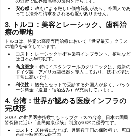
の分野で世界最高峰の技術を持ちます。
安心感：
政府による厳しい価格統制があり、外国人であ
っても法外な請求をされる心配がありません。
3. トルコ：美容とレーシック、歯科治
療の聖地
トルコは、特定の高度専門治療において「世界最安」クラス
の地位を確立しています。
コスト：
レーシック手術や歯科インプラント、植毛など
は日本の半額以下。
高度医療：
特にイスタンブールのクリニックは、最新の
ドイツ製・アメリカ製機器を導入しており、技術水準は
非常に高いです。
利便性：
観光とセットで受診する外国人が多く、パッケ
ージ料金（送迎・宿泊込み）が充実しています。
4. 台湾：世界が認める医療インフラの
完成形
2026年の世界医療指数でもトップクラスの台湾。日本の国民
皆保険に近い「全民健康保険」制度が非常に優秀です。
コスト：
居住者になれば、月額数千円の保険料で、窓口
負担は数百円〜数千円。