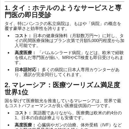
1. タイ：ホテルのようなサービスと専
門医の即日受診
タイ、特にバンコクの私立病院は、もはや「病院」の概念を
覆す豪華さと効率性を誇ります。
コスト：
日本の健康保険料（月額数万円〜）に対し、タ
イの民間医療保険はプラン次第で月額5,000円程度から加
入可能です。
高度医療：
「バムルンラード病院」などは、欧米で経験
を積んだ専門医が揃い、MRIやCT検査も即日受けられま
す。
日本語対応：
多くの病院に日本人専用カウンターがあ
り、通訳が完全同行してくれます。
2. マレーシア：医療ツーリズム満足度
世界1位
国を挙げて医療観光を推進しているマレーシアは、世界で最
もコストパフォーマンスが良い医療提供国の一つです。
コスト：
英語圏でありながら、医療費は欧米の約4分の
1、日本の自由診療よりも安価です。
高度医療：
心臓病やガンの治療、体外受精（IVF）など