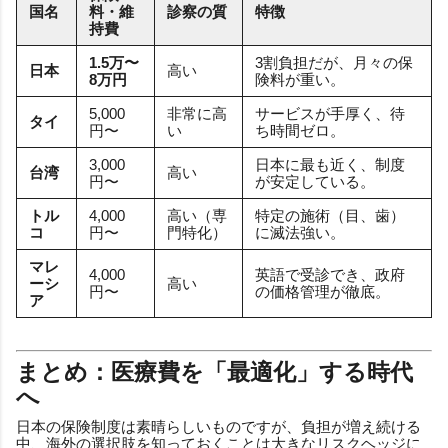
国名
料・維
診察の質
特徴
持費
1.5万〜
3割負担だが、月々の保
日本
高い
8万円
険料が重い。
5,000
非常に高
サービスが手厚く、待
タイ
円〜
い
ち時間ゼロ。
3,000
日本に最も近く、制度
台湾
高い
円〜
が安定している。
トル
4,000
高い（専
特定の施術（目、歯）
コ
円〜
門特化）
に滅法強い。
マレ
4,000
英語で受診でき、政府
ーシ
高い
円〜
の価格管理が徹底。
ア
まとめ：医療費を「最適化」する時代
へ
日本の保険制度は素晴らしいものですが、負担が増え続ける
中、海外の選択肢を知っておくことは大きなリスクヘッジに