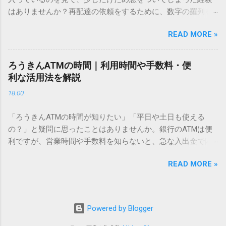
こないのか？ そもそも、なぜ普通の変換で出てこない漢字が
はありませんか？再配達の依頼をするために、数字の羅列を
あるのでしょうか。その理由は、パソコンが文字を認識する
電話で打ち込んだり、ドライバーさんの手を煩わせてしまう
仕組みにあります。 日本のパソコンで一般的に使われる漢字
READ MORE »
ことに申し訳なさを感じたりすることもあるかもしれませ
は、JIS規格（日本産業規格）によって「第1水準」「第2水
ん。 「もっとスムーズに、自分のタイミングで受け取りた
準」といった形で整理されています。しかし、人名や地名に
い」 「わざわざ電話をかけずに、スマホ一つで完結させた
使われる非常に古い漢字（旧字）や、特定の組織だけで作ら
ろうきんATMの時間｜利用時間や手数料・便
い」 そんな願いを叶えてくれるのが、佐川急便の会員制サー
れた「外字」は、この一般的な変換リストに含まれていない
利な活用法を解説
ビス「スマートクラブ」と、LINEや公式アプリの連携です。
ことが多いのです。 そこで登場するのが「Unicode（ユニコ
18:00
これらを活用するだけで、再配達のストレスは驚くほど軽く
ード）」や「JISコード」といった 文字コード です。パソコ
なります。この記事では、忙しい毎日をサポートする便利な
ン上のすべての文字には、いわば「住所」のような番号が割
「ろうきんATMの時間が知りたい」「平日や土日も使える
受け取り術と、連携による具体的なメリットを徹底解説しま
り振られています。変換候補に出ない文字でも、この住所
の？」と疑問に思ったことはありませんか。銀行のATMは便
す。 佐川急便の再配達が劇的に変わる「スマートクラブ」と
（コード）を直接指定すれば、確実に呼び出すことができる
利ですが、営業時間や手数料を知らないと、急な入出金で困
は？ まず押さえておきたいのが、佐川急便の個人向け無料会
のです。 2. Windows標準機能！文字コードで漢字を出す「16
ることもあります。この記事では、 ろうきん（労働金庫）の
員サービス「スマートクラブ」です。これは、荷物の配送状
進数入力」 最も汎用性が高く、特別なソフトも不要なのが
READ MORE »
ATM営業時間や利用の注意点、便利な活用法 を詳しく解説し
況をリアルタイムで管理するための基盤となるサービスで
「Unicode」を直接入力する方法です。Wordやメモ帳など、
ます。 1. ろうきんATMの基本営業時間 ろうきんATMは、利用
す。 以前はウェブサイトを開いてログインする手間がありま
多くのWindowsアプリケーションで使用できます。 具体的な
する場所によって時間が異なりますが、一般的には次の通り
したが、現在はLINEやアプリと紐付けることで、その利便性
手順（Unicode入力） 入力したい文字の「Unicode（例：
です。 1-1. 店舗内ATM 平日：9:00〜17:00 土曜・日曜・祝
が飛躍的に向上しています。登録を済ませておくだけで、荷
Powered by Blogger
20BB7）」を把握する。 入力モードを「半角」にする（※重
日：休止（※一部店舗では土曜日のみ利用可能） 店舗内ATM
物が発送された瞬間に通知が届き、不在になる前にあらかじ
要）。 **「20BB7」**と入力する。 直後にキーボードの**
は、銀行窓口と同じ営業時間で利用でき、 窓口での対応も可