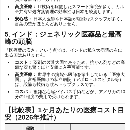
高度医療：
IT技術を駆使したスマート病院が多く、カル
テ共有や処方箋管理の効率性は日本を凌駕します。
安心感：
日本人医師や日本語が堪能なスタッフが多く、
言葉の壁がほとんどありません。
5. インド：ジェネリック医薬品と最高
峰の頭脳
「医療費の安さ」という点では、インドの私立大病院の右に
出る国はありません。
コスト：
薬剤の製造大国であるため、抗がん剤などの高
額な薬も驚くほど安価に入手可能です。
高度医療：
世界中の病院へ医師を輩出している「医療大
国」。富裕層向けの私立病院（アポロ・ホスピタル等）
は、設備も技術も欧米トップクラスです。
コスパ：
複雑な心臓バイパス手術などが、アメリカの10
分の1程度の費用で受けられます。
【比較表】1ヶ月あたりの医療コスト目
安（2026年推計）
保険