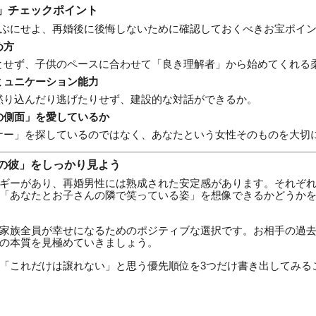
」チェックポイント
ぶにせよ、再婚後に後悔しないために確認しておくべきお宝ポイ
め方
とせず、子供のペースに合わせて「良き理解者」から始めてくれる
ミュニケーション能力
黙り込んだり逃げたりせず、建設的な対話ができるか。
の側面」を愛しているか
ナー」を探しているのではなく、あなたという女性そのものを大切
の彼」をしっかり見よう
ギーがあり、再婚男性には熟成された安定感があります。それぞ
「あなたとお子さんの隣で笑っている姿」を想像できるかどうか
家族全員が幸せになるためのポジティブな選択です。お相手の過
の本質を見極めていきましょう。
「これだけは譲れない」と思う優先順位を3つだけ書き出してみる