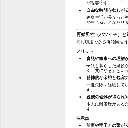
が現実です。
自由な時間を欲しが
独身生活が長かった
が生じることがあり
再婚男性（バツイチ）と
同じ境遇である再婚男性は
メリット
育児や家事への理解
子供と暮らした経験
く「共にやる」とい
精神的な余裕と包容
一度失敗を経験して
す。
親族の理解が得られ
本人に離婚歴がある
す。
注意点
前妻や実子との繋が