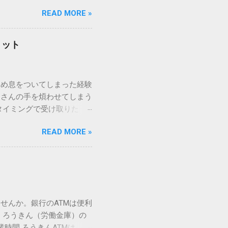
パッドを使わずに、特定のコ
READ MORE »
ックを詳しく解説します。
「変換」しても旧字・外字
理由は、パソコンが文字を
リット
規格）によって「第1水
漢字（旧字）や、特定の組
 そこで登場するのが
ため息をついてしまった経験
ての文字には、いわば「住
ーさんの手を煩わせてしまう
を直接指定すれば、確実に呼
タイミングで受け取りた
」 最も汎用性が高く、特別な
が、佐川急便の会員制サー
owsアプリケーションで使用
READ MORE »
達のストレスは驚くほど軽く
を把握する。 入力モードを「半
的なメリットを徹底解説しま
がら[X]キー**を押す。 入
、佐川急便の個人向け無料
oft Wordで非常に強力
ための基盤となるサービスで
紐付けることで、その利便
届き、不在になる前にあらか
せんか。銀行のATMは便利
」とおさらばできる理由 日
 ろうきん（労働金庫）の
、荷物の受け取り体験が一変
業時間 ろうきんATMは、利