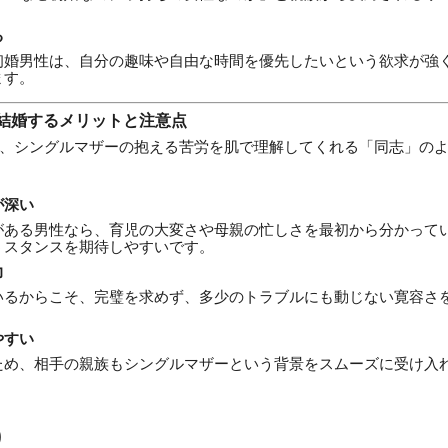
る
初婚男性は、自分の趣味や自由な時間を優先したいという欲求が強
ます。
結婚するメリットと注意点
、シングルマザーの抱える苦労を肌で理解してくれる「同志」の
が深い
がある男性なら、育児の大変さや母親の忙しさを最初から分かって
うスタンスを期待しやすいです。
力
いるからこそ、完璧を求めず、多少のトラブルにも動じない寛容さ
やすい
ため、相手の親族もシングルマザーという背景をスムーズに受け入
り