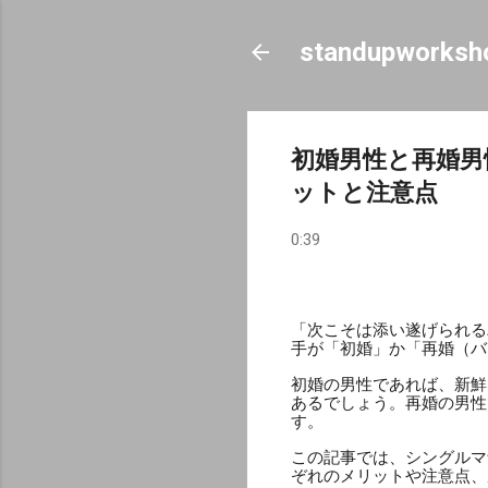
standupworksh
初婚男性と再婚
ットと注意点
0:39
「次こそは添い遂げられる
手が「初婚」か「再婚（バ
初婚の男性であれば、新鮮
あるでしょう。再婚の男性
す。
この記事では、シングルマ
ぞれのメリットや注意点、