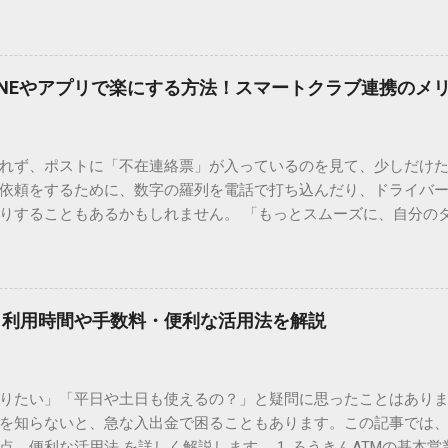
結局見つからないことも少なくありません。 そこで今回は、IME
で旧字や外字、特殊記号を呼び出す「文字コード入力」のテクニ
、もう難しい漢字の入力で手を止める必要はありません。 1. なぜ
そも、なぜ普通の変換で出てこない漢字があるのでしょうか。その
INEやアプリで楽にする方法！スマートクラブ連携のメ
。 日本のパソコンで一般的に使われる漢字は、JIS規格（日本産業
形で整理されています。しかし、人名や地名に使われる非常に古い
は、この一般的な変換リストに含まれていないことが多いのです。
れず、ポストに「不在連絡票」が入っているのを見て、少しだけ
ド）」や「JISコード」といった 文字コード です。パソコン上のすべ
依頼をするために、数字の羅列を電話で打ち込んだり、ドライバ
られています。変換候補に出ない文字でも、この住所（コード）
りすることもあるかもしれません。 「もっとスムーズに、自分の
 2. Windows標準機能！文字コードで漢字を出す「16進数入力
けずに、スマホ一つで完結させたい」 そんな願いを叶えてくれるの
code」を直接入力する方法です。Wordやメモ帳など、多くのWind
、LINEや公式アプリの連携です。これらを活用するだけで、再配
nicode入力） 入力したい文字の「Unicode（例：20BB7）」
忙しい毎日をサポートする便利な受け取り術と、連携による具体
20BB7」**と入力する。 直後にキーボードの**[Alt]キーを押しな
劇的に変わる「スマートクラブ」とは？ まず押さえておきたいのが
漢字（例：𠮷）に変換されます。 注記： この方法は、特にMicros
｜利用時間や手数料・便利な活用法を解説
ラブ」です。これは、荷物の配送状況をリアルタイムで管理する
と打ってA...
を開いてログインする手間がありましたが、現在はLINEやアプリと
す。登録を済ませておくだけで、荷物が発送された瞬間に通知が
知りたい」「平日や土日も使えるの？」と疑問に思ったことはありま
いった先回りの対応が可能になります。 LINE連携で「不在連絡票
を知らないと、急な入出金で困ることもあります。この記事では、
るコミュニケーションアプリ「LINE」を佐川急便と連携させると
点、便利な活用法 を詳しく解説します。 1. ろうきんATMの基本営