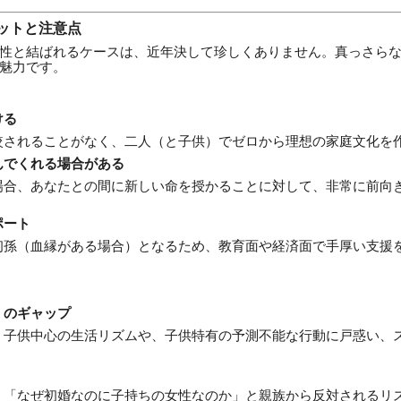
ットと注意点
性と結ばれるケースは、近年決して珍しくありません。真っさら
魅力です。
ける
較されることがなく、二人（と子供）でゼロから理想の家庭文化を
んでくれる場合がある
場合、あなたとの間に新しい命を授かることに対して、非常に前向
ポート
初孫（血縁がある場合）となるため、教育面や経済面で手厚い支援
」のギャップ
、子供中心の生活リズムや、子供特有の予測不能な行動に戸惑い、
、「なぜ初婚なのに子持ちの女性なのか」と親族から反対されるリ