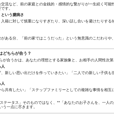
会交流など、前の家庭との金銭的・感情的な繋がりが一生続く可能
要です。
」という臆病さ
、入籍に対して慎重になりすぎたり、深い話し合いを避けたりする
験がある分、「前の家ではこうだった」という無意識のこだわりや
はどちらが合う？
ちらが合うかは、あなたの理想とする家族像と、お相手の人間性次第」
る人
ず、新しい思い出だけを作っていきたい」「二人での新しい子供も
る人
から共有したい」「ステップファミリーとしての複雑な事情を相互
ステータス」そのものではなく、**「あなたのお子さんを、一人
という一点に尽きます。